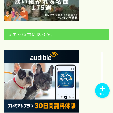
位・カップリング完全ガイド
【2026最新】モーニング
娘。歴代オーディション全記
録！1期〜18期合格者と落選
後の有名人まとめ
スキマ時間に彩りを。
【祝・サブスク解禁】モーニ
ング娘。の“通好み14曲”を語
らせてください｜在宅ファン
の偏愛セレクト
MENU