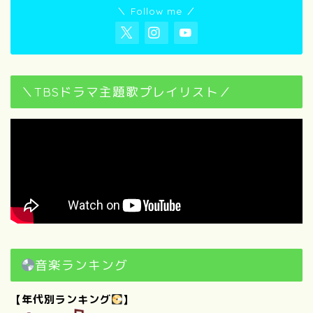
【自己紹介】100の質問に答
＼ Follow me ／
えてみた！（後編）
“映画”について
＼TBSドラマ主題歌プレイリスト／
歴代映画興行収入ランキング
ベスト100｜【随時更新】映
画ブログ
1960以前～2010年代別｜映
画ファンが選ぶ感動・興奮の
名作映画BEST50×6
【随時更新！】おすすめ映画
カレンダー｜季節・行事・キ
ーワードで選ぶ！
音楽ランキング
【年代別ランキング
】
青春映画おすすめ｜1980年