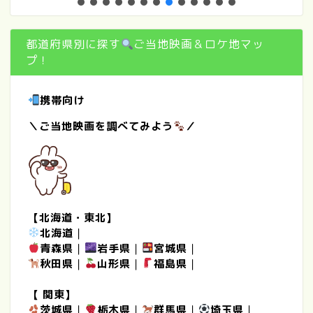
都道府県別に探す
ご当地映画＆ロケ地マッ
プ！
携帯向け
＼ご当地映画を調べてみよう
／
【北海道・東北】
北海道
｜
青森県
｜
岩手県
｜
宮城県
｜
秋田県
｜
山形県
｜
福島県
｜
【 関東】
茨城県
｜
栃木県
｜
群馬県
｜
埼玉県
｜