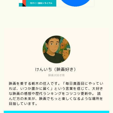
プロフィール
けんいち（映画好き）
僕のときめくもの。｜けんい
映画大好き男
ちの好きなものを思いつくか
ぎり集めてみました！
映画を愛する栃木の住人です。「毎日真面目にやってい
れば、いつか誰かに届く」という言葉を信じて、大好き
な映画の感想や歴代ランキングをコツコツ更新中。 読
【自己紹介】100の質問に答
んだ方の未来が、映画でもっと楽しくなるような場所を
えてみた！（前編）
目指しています。