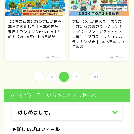
【Qさま結果】旅のプロが選ぶ
プロ160人が選んだ！太りた
本当に感動した『日本の世界
くない時の最強グルメランキ
遺産』ランキングBEST15まと
ング（セブン・ガスト・イオ
め！【2026年6月29日放送】
ン編）｜プロフェッショナル
ランキング★｜2026年6月29
日放送
2026年6月29日
2026年6月29日
...
1
2
3
4
70
⟡.·*.( ^^) _旦~~いらっしゃいませ⟡.·*.
はじめまして。
▶
詳しいプロフィール