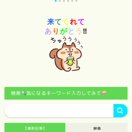
来
て
く
れ
て
あ
り
が
と
う
‼
検索
気になるキーワード入力してみて
【最新記事】
映画