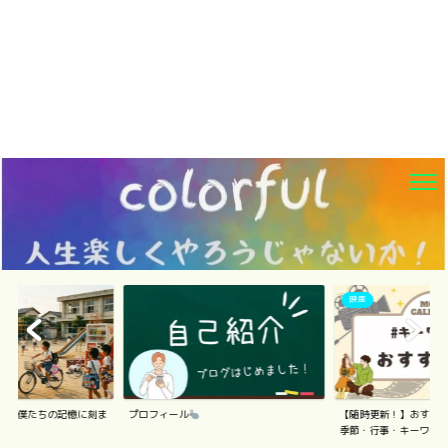
映画
ロ】僕たちの記憶に刻ま
プロフィール
【随時更新！】おすす
..
季節・行事・キーワ...