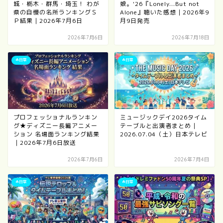
城・栃木・群馬・埼玉！ わが
娘。'26『Lonely...But not
県の自慢の名所ランキングＳ
Alone』聴いた感想｜2026年9
Ｐ結果｜2026年7月6日
月9日発売
2026年7月6日
2026年7月18日
☘日常
☘日常
プロフェッショナルランキン
ミュージックデイ2026タイム
グ★ディズニー長編アニメー
テーブルと出演者まとめ｜
ション 名場面ランキング結果
2026.07.04（土）日本テレビ
｜2026年7月6日放送
2026年7月6日
2026年7月4日
☘日常
☘日常