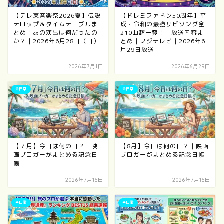
【テレ東音楽祭2026夏】伝説
【ドレミファドン50周年】平
テロップ＆タイムテーブルま
成・令和の最強サビソング全
とめ！あの演出は何だったの
210曲超一覧！｜放送内容ま
か？｜2026年6月28日（日）
とめ｜フジテレビ｜2026年6
月29日放送
2026年7月1日
2026年6月29日
☘日常
☘日常
【７月】今日は何の日？｜映
【8月】今日は何の日？｜映画
画ブロガーがまとめる記念日
ブロガーがまとめる記念日帳
帳
2026年7月16日
2026年7月16日
☘日常
☘日常