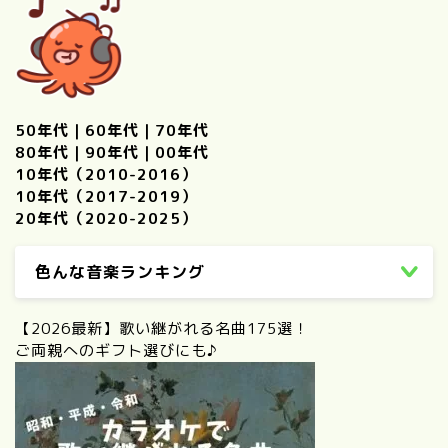
代〜2020年代の名作・話題
作を厳選紹介
鑑賞した映画
50年代
｜
60年代
｜
70年代
26年鑑賞【25本】
80年代
｜
90年代
｜
00年代
10年代（2010-2016）
25年鑑賞【120本】
10年代（2017-2019）
20年代（2020-2025）
24年鑑賞【100本】
色んな音楽ランキング
23年鑑賞【109本】
【2026最新】歌い継がれる名曲175選！
ご両親へのギフト選びにも♪
ハロプロ
【保存版】モーニング娘。歴
代シングル一覧｜売上・順