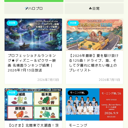
ハロプロ
☘日常
☘日常
☘日常
プロフェッショナルランキン
【2026年最新】夏を駆け抜け
グ★ディズニー＆ピクサー映
る125曲！ドライブ、海、そ
画 名場面ランキング結果｜
して夕暮れに聴きたい極上の
2026年7月13日放送
プレイリスト
2026年7月13日
2026年7月11日
☘日常
モーニング娘。
【Qさま】北関東で大調査！茨
モーニング