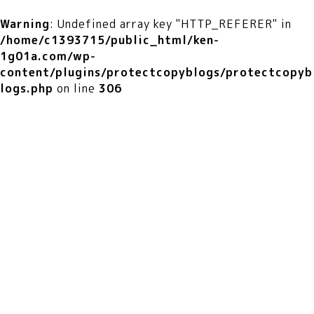
Warning
: Undefined array key "HTTP_REFERER" in
/home/c1393715/public_html/ken-
1g01a.com/wp-
content/plugins/protectcopyblogs/protectcopyb
logs.php
on line
306