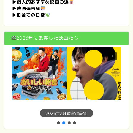
▶
個人的おすすめ映画〇選
▶
映画備考録
▶
田舎での日常
2026年に鑑賞した映画たち
2026年3月鑑賞作品