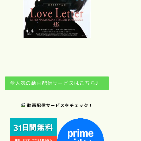
リトル・フォ
レスト（夏・
ぼくのお日さ
Love Letter
砂の器
秋、冬・春）
ま
今人気の動画配信サービスはこちら♪
動画配信サービスをチェック！