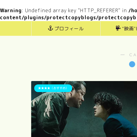
Warning
: Undefined array key "HTTP_REFERER" in
/h
content/plugins/protectcopyblogs/protectcopyb
プロフィール
“映画
― C
★★★★（おすすめ）