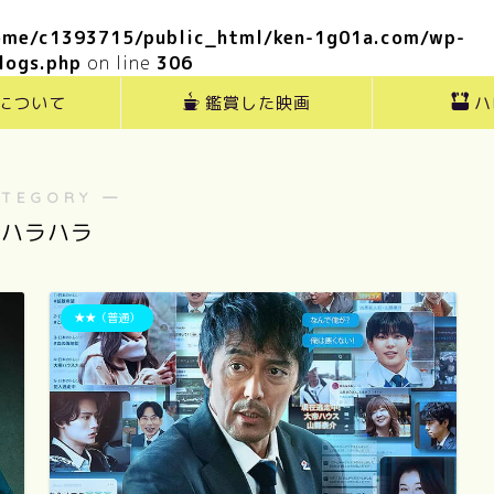
ome/c1393715/public_html/ken-1g01a.com/wp-
logs.php
on line
306
”について
鑑賞した映画
ハ
ATEGORY ―
ハラハラ
★★（普通）