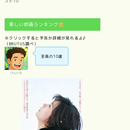
スト10
美しい邦画ランキング
※クリックすると予告か詳細が見れるよ♪
（BRUTUS調べ）
至高の10選
けんいち