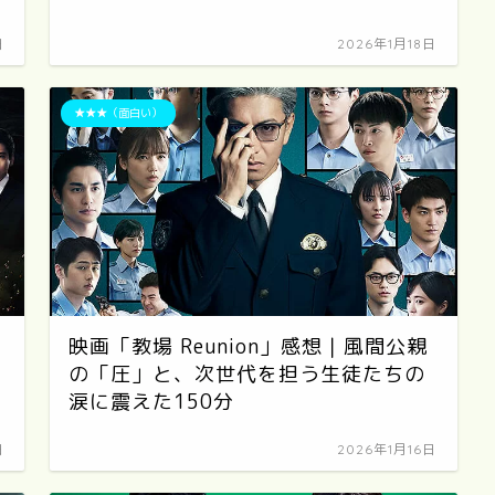
日
2026年1月18日
★★★（面白い）
PERFECT
国宝
DAYS
東京物語
映画「教場 Reunion」感想｜風間公親
の「圧」と、次世代を担う生徒たちの
涙に震えた150分
日
2026年1月16日