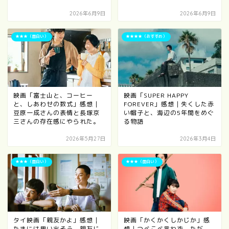
2026年6月9日
2026年6月9日
★★★（面白い）
★★★★（おすすめ）
映画「富士山と、コーヒー
映画「SUPER HAPPY
と、しあわせの数式」感想｜
FOREVER」感想｜失くした赤
豆原一成さんの表情と長塚京
い帽子と、海辺の5年間をめぐ
三さんの存在感にやられた。
る物語
2026年5月27日
2026年3月4日
★★★（面白い）
★★★（面白い）
タイ映画「親友かよ」感想｜
映画「かくかくしかじか」感
たまには思い出そう。親友じ
想｜つべこべ言わず、ただ