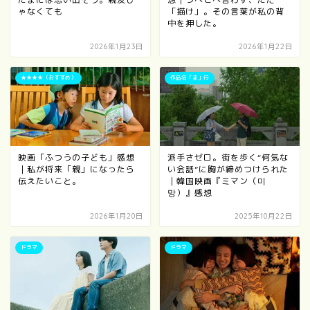
ゃなくても
「描け」。その言葉が私の背
中を押した。
2026年1月23日
2026年1月22日
★★★★（おすすめ）
作品名「ま」行
映画「ふつうの子ども」感想
派手さゼロ。街を歩く“何気な
｜私が将来「親」になったら
い会話”に胸が締めつけられた
伝えたいこと。
｜韓国映画『ミマン（미
망）』感想
2026年1月20日
2025年10月22日
ドラマ
ドラマ