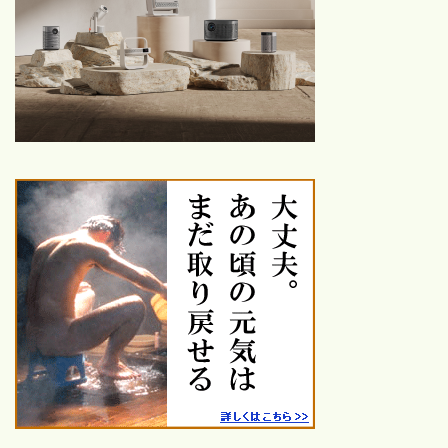
代〜2020年代の名作・話題
作を厳選紹介
鑑賞した映画
26年鑑賞【25本】
25年鑑賞【120本】
24年鑑賞【100本】
23年鑑賞【109本】
ハロプロ
【保存版】モーニング娘。歴
代シングル一覧｜売上・順