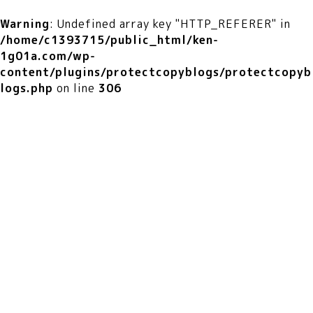
Warning
: Undefined array key "HTTP_REFERER" in
/home/c1393715/public_html/ken-
1g01a.com/wp-
content/plugins/protectcopyblogs/protectcopyb
logs.php
on line
306