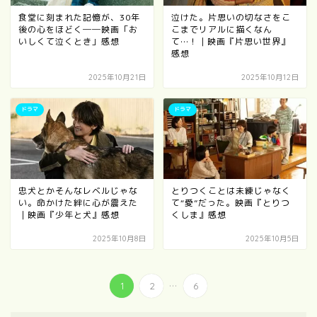
食堂に刻まれた記憶が、30年
泣けた。片思いの切なさをこ
後の心をほどく──映画「お
こまでリアルに描くなん
いしくて泣くとき」感想
て…！｜映画『片思い世界』
感想
2025年10月21日
2025年10月12日
ドラマ
ドラマ
忠犬とかそんなレベルじゃな
とりつくことは未練じゃなく
い。命かけた絆に心が震えた
て“愛”だった。映画『とりつ
｜映画『少年と犬』感想
くしま』感想
2025年10月8日
2025年10月5日
...
1
2
6