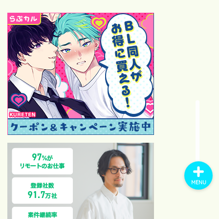
位・カップリング完全ガイド
【2026最新】モーニング
娘。歴代オーディション全記
録！1期〜18期合格者と落選
後の有名人まとめ
【祝・サブスク解禁】モーニ
ング娘。の“通好み14曲”を語
らせてください｜在宅ファン
の偏愛セレクト
MENU