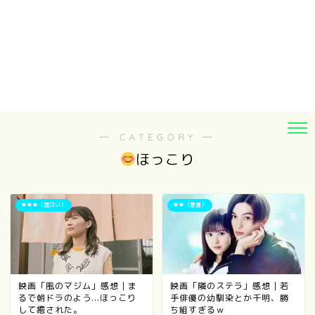
― CATEGORY ―
ほっこり
★★★（面白い）
★★（普通）
映画「風のマジム」感想｜ま
映画「隣のステラ」感想｜若
るで朝ドラのよう...ほっこり
手俳優の幼馴染とか千明、勝
して癒された。
ち組すぎるｗ