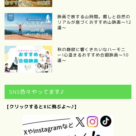
映画で旅する山時間。癒しと自然の
リアルが息づくおすすめ山映画～12
選～
秋の静寂に響くきれいなハーモニ
ー!心温まるおすすめ合唱映画～10
選～
SNS色々やってます♪
【クリックするとXに飛ぶよ～♪】