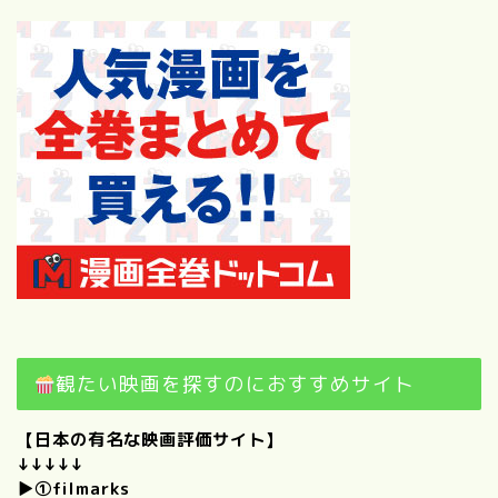
プロフィール
僕のときめくもの。｜けんい
ちの好きなものを思いつくか
ぎり集めてみました！
観たい映画を探すのにおすすめサイト
【自己紹介】100の質問に答
【日本の有名な映画評価サイト】
えてみた！（前編）
↓↓↓↓↓
▶①
filmarks