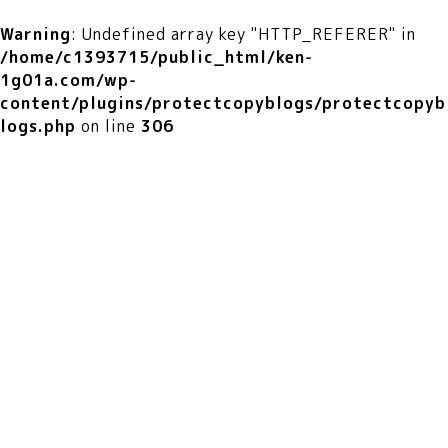
Warning
: Undefined array key "HTTP_REFERER" in
/home/c1393715/public_html/ken-
1g01a.com/wp-
content/plugins/protectcopyblogs/protectcopyb
logs.php
on line
306