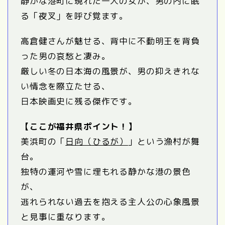
静かな港町に現れた一人の女が、男の内に眠
る「夜叉」を呼び覚ます。
高倉健さんが魅せる、背中に不動明王を背負
った男の哀愁と凄み。
厳しい冬の日本海の風景が、男の抑えきれな
い情念を際立たせる、
日本映画史に残る傑作です。
【ここが福井県ポイント！】
美浜町の「
日向（ひるが）
」という漁村が舞
台。
独特の運河や雪に埋もれる静かな港の景色
が、
逃れられない過去を抱える主人公の心象風景
と見事に重なります。