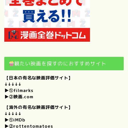
観たい映画を探すのにおすすめサイト
【日本の有名な映画評価サイト】
↓↓↓↓↓
プロフィール
▶①
filmarks
▶②
映画.com
僕のときめくもの。｜けんい
【海外の有名な映画評価サイト】
ちの好きなものを思いつくか
↓↓↓↓↓
ぎり集めてみました！
▶①
iMDb
▶②
rottentomatoes