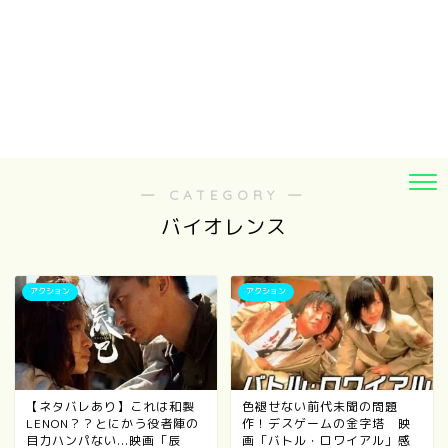
― CATEGORY ―
バイオレンス
アクション
アクション
【ネタバレあり】これは和製
色褪せない前代未聞の問題
LENON？？とにかう役者陣の
作！デスゲームの金字塔 映
目力ハンパない...映画「辰
画「バトル・ロワイアル」感