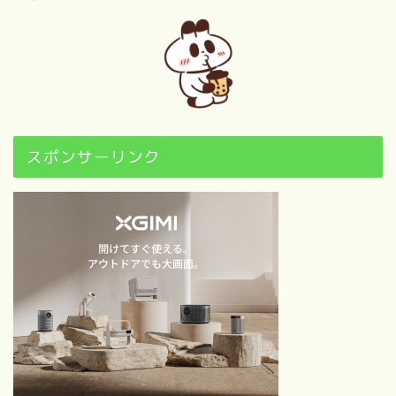
【自己紹介】100の質問に答
えてみた！（前編）
【自己紹介】100の質問に答
えてみた！（後編）
“映画”について
スポンサーリンク
歴代映画興行収入ランキング
ベスト100｜【随時更新】映
画ブログ
1960以前～2010年代別｜映
画ファンが選ぶ感動・興奮の
名作映画BEST50×6
【随時更新！】おすすめ映画
カレンダー｜季節・行事・キ