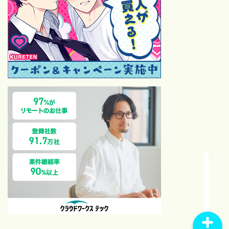
【保存版】モーニング娘。歴
代シングル一覧｜売上・順
位・カップリング完全ガイド
【2026最新】モーニング
娘。歴代オーディション全記
録！1期〜18期合格者と落選
後の有名人まとめ
【祝・サブスク解禁】モーニ
ング娘。の“通好み14曲”を語
らせてください｜在宅ファン
の偏愛セレクト