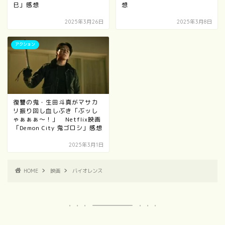
巳」感想
想
2025年3月26日
2025年3月8日
アクション
復讐の鬼・生田斗真がマサカ
リ振り回し血しぶき「ぶッし
ゃぁぁぁ～！」 Netflix映画
「Demon City 鬼ゴロシ」感想
2025年3月1日
HOME
映画
バイオレンス