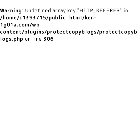
Warning
: Undefined array key "HTTP_REFERER" in
/home/c1393715/public_html/ken-
1g01a.com/wp-
content/plugins/protectcopyblogs/protectcopyb
logs.php
on line
306