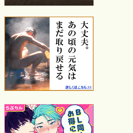
ーワードで選ぶ！
青春映画おすすめ｜1980年
代〜2020年代の名作・話題
作を厳選紹介
鑑賞した映画
26年鑑賞【25本】
25年鑑賞【120本】
24年鑑賞【100本】
23年鑑賞【109本】
ハロプロ