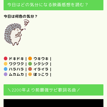
今日はどの気分になる映画感想を読む？
今日は何色の気分？
ドキドキ
｜
ウキウキ
｜
ワクワク
｜
シクシク
｜
ハラハラ
｜
イライラ
｜
ムカムカ
｜
ほっこり
｜
＼2200年より前最強サビ歌詞名曲／