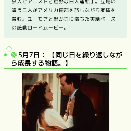
黒人ピアニストと粗野な白人運転手。立場の
違う二人がアメリカ南部を旅しながら友情を
育む。ユーモアと温かさに満ちた実話ベース
の感動ロードムービー。
5月7日： 【同じ日を繰り返しなが
ら成長する物語。】