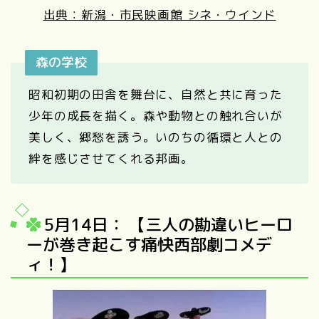
出典：新潟・市民映画館 シネ・ウインド
森の学校
昭和初期の田舎を舞台に、自然と共に育った
少年の成長を描く。森や動物との触れ合いが
美しく、郷愁を誘う。いのちの循環と人との
絆を感じさせてくれる邦画。
5月14日： 【三人の勘違いヒーロ
ーが巻き起こす痛快西部劇コメデ
ィ！】