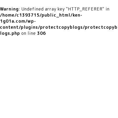
Warning
: Undefined array key "HTTP_REFERER" in
/home/c1393715/public_html/ken-
1g01a.com/wp-
content/plugins/protectcopyblogs/protectcopyb
logs.php
on line
306