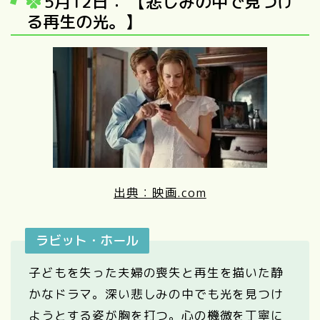
5月12日： 【悲しみの中で見つけ
る再生の光。】
出典：映画.com
ラビット・ホール
子どもを失った夫婦の喪失と再生を描いた静
かなドラマ。深い悲しみの中でも光を見つけ
ようとする姿が胸を打つ。心の機微を丁寧に