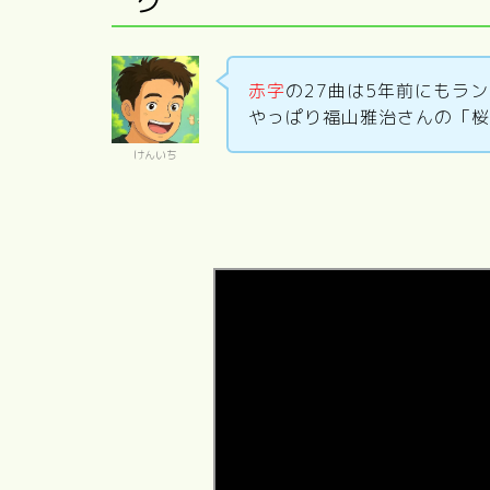
グ
赤字
の27曲は5年前にもラ
やっぱり福山雅治さんの「桜
けんいち