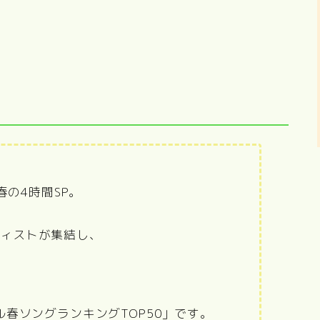
春の4時間SP。
ーティストが集結し、
。
、
ル春ソングランキングTOP50」です。