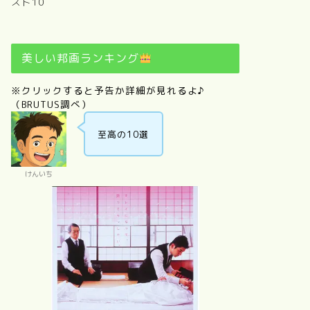
スト10
美しい邦画ランキング
※クリックすると予告か詳細が見れるよ♪
（BRUTUS調べ）
至高の10選
けんいち