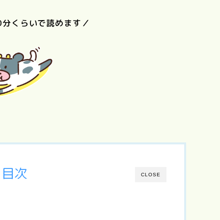
0分くらいで読めます／
リトル・フォ
レスト（夏・
ぼく
東京物語
Love Letter
砂の器
秋、冬・春）
ま
目次
CLOSE