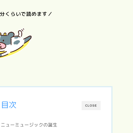
5分くらいで読めます／
リトル・フォ
レスト（夏・
ぼくのお日
語
Love Letter
砂の器
秋、冬・春）
ま
目次
CLOSE
とニューミュージックの誕生