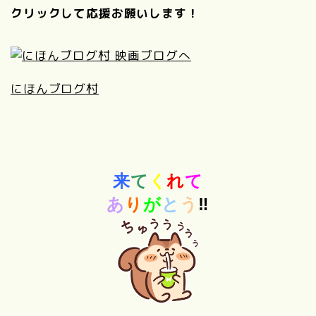
クリックして応援お願いします！
にほんブログ村
来
て
く
れ
て
あ
り
が
と
う
‼