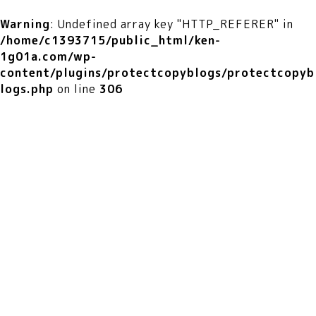
Warning
: Undefined array key "HTTP_REFERER" in
/home/c1393715/public_html/ken-
1g01a.com/wp-
content/plugins/protectcopyblogs/protectcopyb
logs.php
on line
306