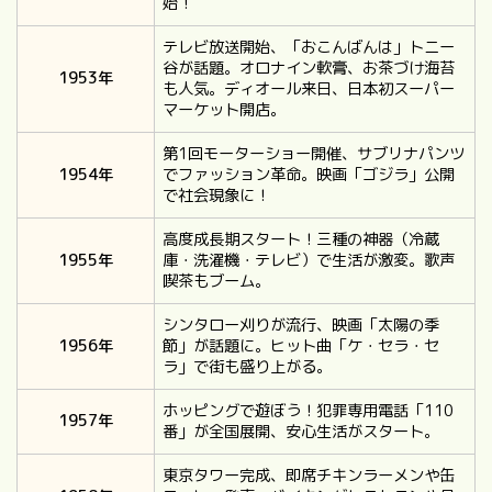
始！
テレビ放送開始、「おこんばんは」トニー
谷が話題。オロナイン軟膏、お茶づけ海苔
1953年
も人気。ディオール来日、日本初スーパー
マーケット開店。
第1回モーターショー開催、サブリナパンツ
1954年
でファッション革命。映画「ゴジラ」公開
で社会現象に！
高度成長期スタート！三種の神器（冷蔵
1955年
庫・洗濯機・テレビ）で生活が激変。歌声
喫茶もブーム。
シンタロー刈りが流行、映画「太陽の季
1956年
節」が話題に。ヒット曲「ケ・セラ・セ
ラ」で街も盛り上がる。
ホッピングで遊ぼう！犯罪専用電話「110
1957年
番」が全国展開、安心生活がスタート。
東京タワー完成、即席チキンラーメンや缶