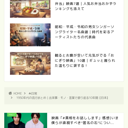
弁当」映画7選｜人気お弁当おかずラ
ンキングも添えて
昭和・平成・令和の男女シンガーソ
ングライター名曲選｜時代を彩るア
ーティストたちの代表曲
観るとお腹が空いて元気がでる「お
にぎり映画」10選｜ギュッと握られ
た温もりに涙する！
HOME
☘日常
1950年代の流行まとめ｜出来事・モノ・言葉で振り返る10年間【日本】
映画「#真相をお話しします」感想|いま
僕らが直視すべき“匿名の石”につい...