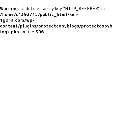
Warning
: Undefined array key "HTTP_REFERER" in
/home/c1393715/public_html/ken-
1g01a.com/wp-
content/plugins/protectcopyblogs/protectcopyb
logs.php
on line
306