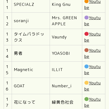
1
Youtu
SPECIALZ
King Gnu
1
be
1
Mrs. GREEN
Youtu
soranji
2
APPLE
be
1
タイムパラドッ
Youtu
Vaundy
3
クス
be
1
Youtu
勇者
YOASOBI
4
be
1
Youtu
Magnetic
ILLIT
5
be
1
Youtu
GOAT
Number_i
6
be
1
Youtu
花になって
緑黄色社会
7
be