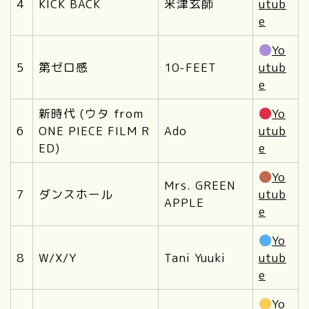
4
KICK BACK
米津玄師
utub
e
Yo
5
第ゼロ感
10-FEET
utub
e
新時代 (ウタ from
Yo
6
ONE PIECE FILM R
Ado
utub
ED)
e
Yo
Mrs. GREEN
7
ダンスホール
utub
APPLE
e
Yo
8
W/X/Y
Tani Yuuki
utub
e
Yo