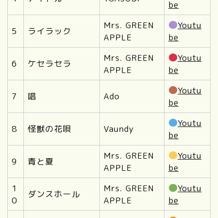
be
Mrs. GREEN
Youtu
5
ライラック
APPLE
be
Mrs. GREEN
Youtu
6
ケセラセラ
APPLE
be
Youtu
7
唱
Ado
be
Youtu
8
怪獣の花唄
Vaundy
be
Mrs. GREEN
Youtu
9
青と夏
APPLE
be
1
Mrs. GREEN
Youtu
ダンスホール
0
APPLE
be