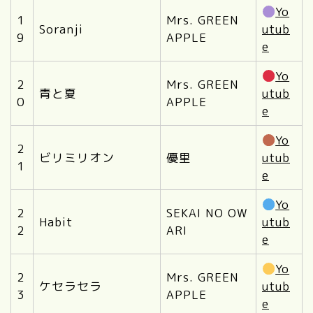
Yo
1
Mrs. GREEN
Soranji
utub
9
APPLE
e
Yo
2
Mrs. GREEN
青と夏
utub
0
APPLE
e
Yo
2
ビリミリオン
優里
utub
1
e
Yo
2
SEKAI NO OW
Habit
utub
2
ARI
e
Yo
2
Mrs. GREEN
ケセラセラ
utub
3
APPLE
e