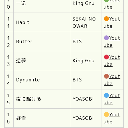
一途
King Gnu
0
ube
1
SEKAI NO
Yout
Habit
1
OWARI
ube
1
Yout
Butter
BTS
2
ube
1
Yout
逆夢
King Gnu
3
ube
1
Yout
Dynamite
BTS
4
ube
1
Yout
夜に駆ける
YOASOBI
5
ube
1
Yout
群青
YOASOBI
6
ube