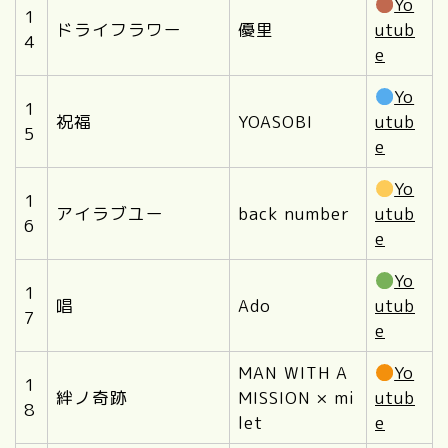
Yo
1
ドライフラワー
優里
utub
4
e
Yo
1
祝福
YOASOBI
utub
5
e
Yo
1
アイラブユー
back number
utub
6
e
Yo
1
唱
Ado
utub
7
e
MAN WITH A
Yo
1
絆ノ奇跡
MISSION × mi
utub
8
let
e