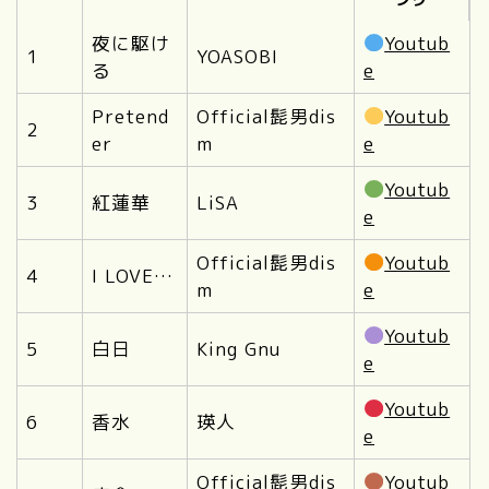
夜に駆け
Youtub
1
YOASOBI
る
e
Pretend
Official髭男dis
Youtub
2
er
m
e
Youtub
3
紅蓮華
LiSA
e
Official髭男dis
Youtub
4
I LOVE…
m
e
Youtub
5
白日
King Gnu
e
Youtub
6
香水
瑛人
e
Official髭男dis
Youtub