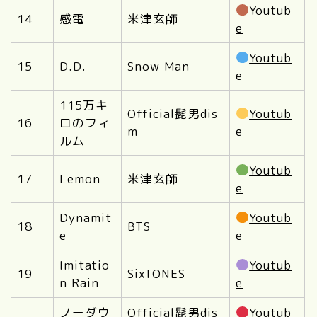
Youtub
14
感電
米津玄師
e
Youtub
15
D.D.
Snow Man
e
115万キ
Official髭男dis
Youtub
16
ロのフィ
m
e
ルム
Youtub
17
Lemon
米津玄師
e
Dynamit
Youtub
18
BTS
e
e
Imitatio
Youtub
19
SixTONES
n Rain
e
ノーダウ
Official髭男dis
Youtub