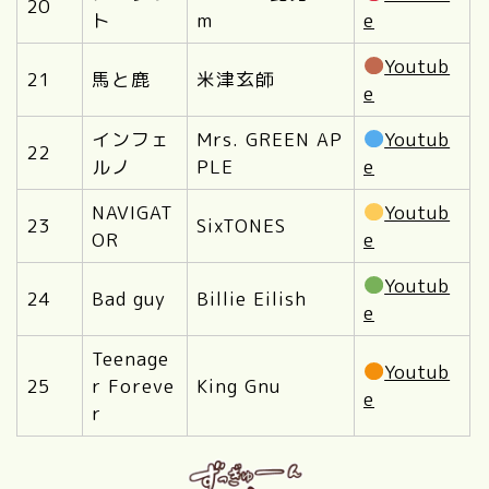
20
ト
m
e
Youtub
21
馬と鹿
米津玄師
e
インフェ
Mrs. GREEN AP
Youtub
22
ルノ
PLE
e
NAVIGAT
Youtub
23
SixTONES
OR
e
Youtub
24
Bad guy
Billie Eilish
e
Teenage
Youtub
25
r Foreve
King Gnu
e
r