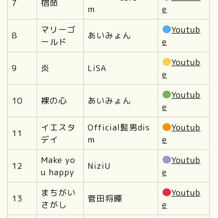
7
宿命
m
e
マリーゴ
Youtub
8
あいみょん
ールド
e
Youtub
9
炎
LiSA
e
Youtub
10
裸の心
あいみょん
e
イエスタ
Official髭男dis
Youtub
11
デイ
m
e
Make yo
Youtub
12
NiziU
u happy
e
まちがい
Youtub
13
菅田将暉
さがし
e