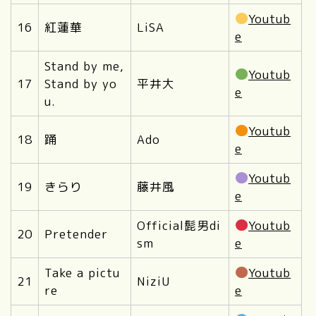
Youtub
16
紅蓮華
LiSA
e
Stand by me,
Youtub
17
Stand by yo
平井大
e
u.
Youtub
18
踊
Ado
e
Youtub
19
きらり
藤井風
e
Official髭男di
Youtub
20
Pretender
sm
e
Take a pictu
Youtub
21
NiziU
re
e