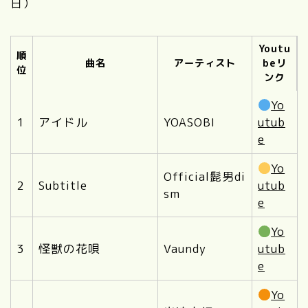
日）
Youtu
順
曲名
アーティスト
beリ
位
ンク
Yo
1
アイドル
YOASOBI
utub
e
Yo
Official髭男di
2
Subtitle
utub
sm
e
Yo
3
怪獣の花唄
Vaundy
utub
e
Yo