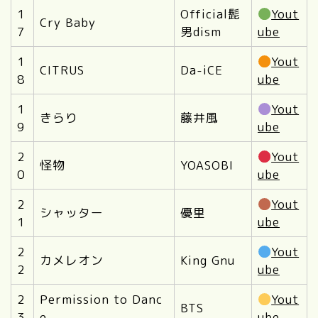
1
Official髭
Yout
Cry Baby
7
男dism
ube
1
Yout
CITRUS
Da-iCE
8
ube
1
Yout
きらり
藤井風
9
ube
2
Yout
怪物
YOASOBI
0
ube
2
Yout
シャッター
優里
1
ube
2
Yout
カメレオン
King Gnu
2
ube
2
Permission to Danc
Yout
BTS
3
e
ube