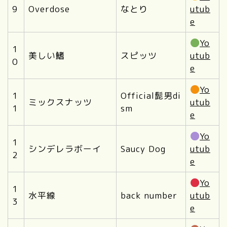
9
Overdose
なとり
utub
e
Yo
1
美しい鰭
スピッツ
utub
0
e
Yo
1
Official髭男di
ミックスナッツ
utub
1
sm
e
Yo
1
シンデレラボーイ
Saucy Dog
utub
2
e
Yo
1
水平線
back number
utub
3
e