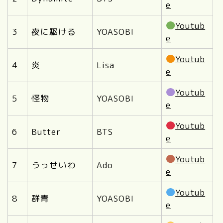
e
Youtub
3
夜に駆ける
YOASOBI
e
Youtub
4
炎
Lisa
e
Youtub
5
怪物
YOASOBI
e
Youtub
6
Butter
BTS
e
Youtub
7
うっせいわ
Ado
e
Youtub
8
群青
YOASOBI
e