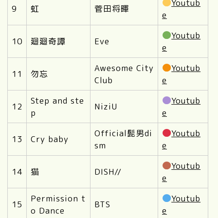
Youtub
9
虹
菅田将暉
e
Youtub
10
廻廻奇譚
Eve
e
Awesome City
Youtub
11
勿忘
Club
e
Step and ste
Youtub
12
NiziU
p
e
Official髭男di
Youtub
13
Cry baby
sm
e
Youtub
14
猫
DISH//
e
Permission t
Youtub
15
BTS
o Dance
e