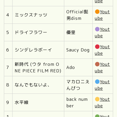
ube
Official髭
Yout
4
ミックスナッツ
男dism
ube
Yout
5
ドライフラワー
優里
ube
Yout
6
シンデレラボーイ
Saucy Dog
ube
新時代 (ウタ from O
Yout
7
Ado
NE PIECE FILM RED)
ube
マカロニえ
Yout
8
なんでもないよ、
んぴつ
ube
back num
Yout
9
水平線
ber
ube
1
Yout