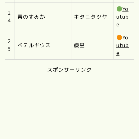
Yo
2
青のすみか
キタニタツヤ
utub
4
e
Yo
2
ベテルギウス
優里
utub
5
e
スポンサーリンク