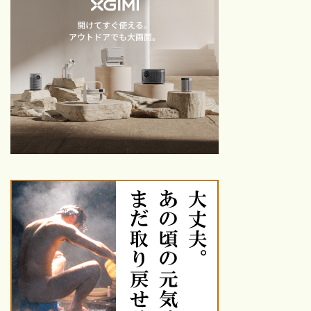
ベスト100｜【随時更新】映
画ブログ
1960以前～2010年代別｜映
画ファンが選ぶ感動・興奮の
名作映画BEST50×6
【随時更新！】おすすめ映画
カレンダー｜季節・行事・キ
ーワードで選ぶ！
青春映画おすすめ｜1980年
代〜2020年代の名作・話題
作を厳選紹介
鑑賞した映画
26年鑑賞【25本】