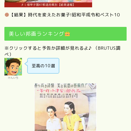
【結果】時代を変えたお菓子!昭和平成令和ベスト10
美しい邦画ランキング
※クリックすると予告か詳細が見れるよ♪ （BRUTUS調
べ）
至高の10選
けんいち