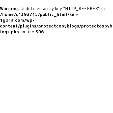
Warning
: Undefined array key "HTTP_REFERER" in
/home/c1393715/public_html/ken-
1g01a.com/wp-
content/plugins/protectcopyblogs/protectcopyb
logs.php
on line
306