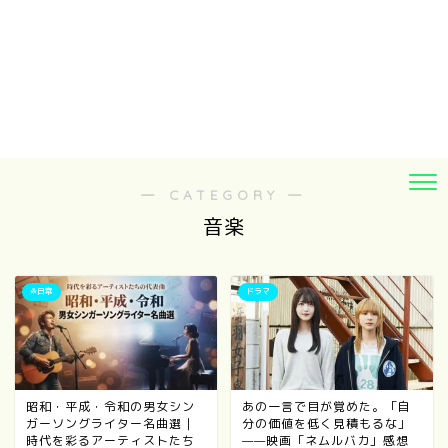
― CATEGORY ―
音楽
☘日常
ドラマ
昭和・平成・令和の男女シン
あの一言で目が覚めた。「自
ガーソングライター名曲選｜
分の価値を低く見積もるな」
時代を彩るアーティストたち
——映画「ネムルバカ」感想