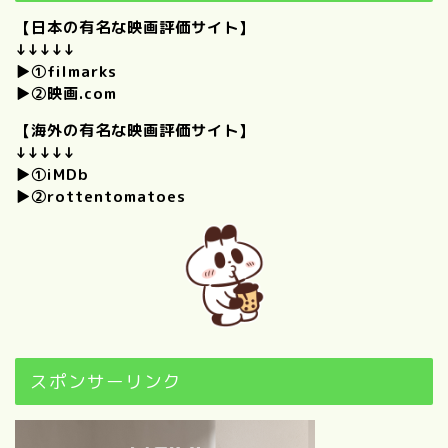
【日本の有名な映画評価サイト】
↓↓↓↓↓
プロフィール
▶①
filmarks
▶②
映画.com
僕のときめくもの。｜けんい
【海外の有名な映画評価サイト】
ちの好きなものを思いつくか
↓↓↓↓↓
ぎり集めてみました！
▶①
iMDb
▶②
rottentomatoes
【自己紹介】100の質問に答
えてみた！（前編）
【自己紹介】100の質問に答
えてみた！（後編）
“映画”について
スポンサーリンク
歴代映画興行収入ランキング