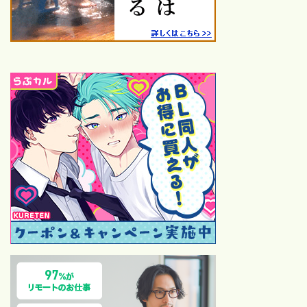
25年鑑賞【120本】
24年鑑賞【100本】
23年鑑賞【109本】
ハロプロ
【保存版】モーニング娘。歴
代シングル一覧｜売上・順
位・カップリング完全ガイド
【2026最新】モーニング
娘。歴代オーディション全記
録！1期〜18期合格者と落選
後の有名人まとめ