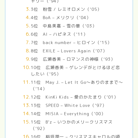
ャリー（’94）
3位 粉雪 / レミオロメン（’05）
4位 BoA – メリクリ（’04）
5位 中島美嘉 – 雪の華（’03）
6位 AI – ハピネス（’11）
7位 back number – ヒロイン（’15）
8位 EXILE – Lovers Again（’07）
9位 広瀬香美 – ロマンスの神様（’93）
10位 広瀬香美 – ゲレンデがとけるほど恋
したい（’95）
11位 May J. – Let It Go～ありのままで～
（’14）
12位 KinKi Kids – 愛のかたまり（’01）
13位 SPEED – White Love（’97）
14位 MISIA – Everything（’00）
15位 B’z – いつかのメリークリスマス
（’92）
16位 稲垣潤一 – クリスマスキャロルの頃