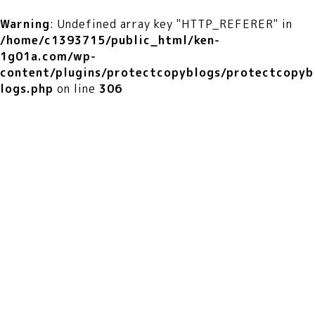
Warning
: Undefined array key "HTTP_REFERER" in
/home/c1393715/public_html/ken-
1g01a.com/wp-
content/plugins/protectcopyblogs/protectcopyb
logs.php
on line
306