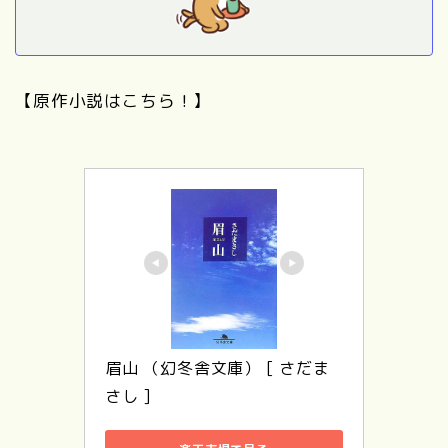
【原作小説はこちら！】
眉山 （幻冬舎文庫） [ さだま
さし ]