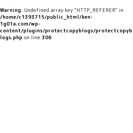
Warning
: Undefined array key "HTTP_REFERER" in
/home/c1393715/public_html/ken-
1g01a.com/wp-
content/plugins/protectcopyblogs/protectcopyb
logs.php
on line
306