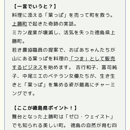
【一言でいうと？】
料理に添える「葉っぱ」を売って町を救う。
上勝町
で起きた奇跡の実話。
ミカン産業が壊滅し、活気を失った徳島県上
勝町。
若き農協職員の提案で、おばあちゃんたちが
山にある葉っぱを料理の
「つま」として販売
するビジネス
を始めます。 吉行和子、富司純
子、中尾ミエのベテラン女優たちが、生き生
きと「葉っぱ」を集める姿が最高にチャーミ
ングです。
【ここが徳島県ポイント！】
舞台となった上勝町は「ゼロ・ウェイスト」
でも知られる美しい町。 徳島の自然が育む四