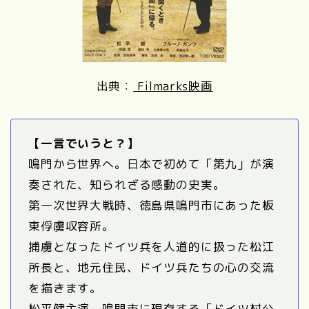
出典：
Filmarks映画
【一言でいうと？】
鳴門から世界へ。日本で初めて「第九」が演
奏された、知られざる感動の史実。
第一次世界大戦時、徳島県鳴門市にあった板
東俘虜収容所。
捕虜となったドイツ兵を人道的に扱った松江
所長と、地元住民、ドイツ兵たちの心の交流
を描きます。
松平健主演。
鳴門市
に現存する「
ドイツ村公