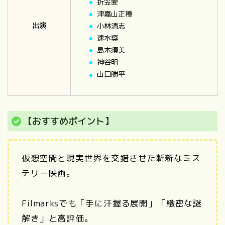
折笠愛
津嘉山正種
出演
小林清志
速水奨
島本須美
神谷明
山口勝平
【おすすめポイント】
仮想空間と現実世界を交錯させた斬新なミス
テリー映画。
Filmarksでも「手に汗握る展開」「緻密な謎
解き」と高評価。