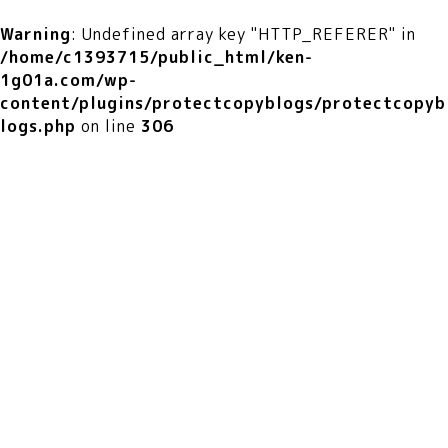
Warning
: Undefined array key "HTTP_REFERER" in
/home/c1393715/public_html/ken-
1g01a.com/wp-
content/plugins/protectcopyblogs/protectcopyb
logs.php
on line
306