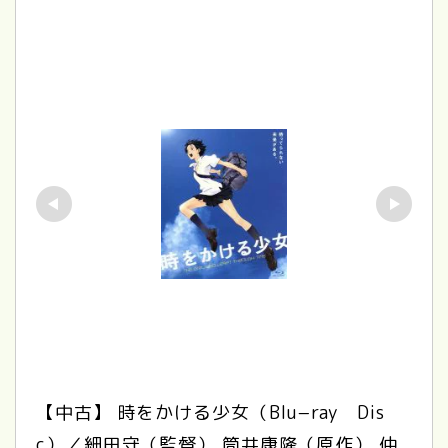
【中古】 時をかける少女（Blu−ray　Dis
c）／細田守（監督）,筒井康隆（原作）,仲