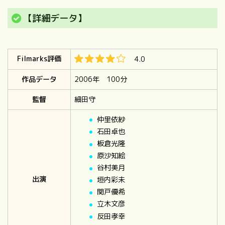
【詳細データ】
Filmarks評価
4.0
作品データ
2006年 100分
監督
細田守
仲里依紗
石田卓也
板倉光隆
原沙知絵
谷村美月
出演
垣内彩未
関戸優希
立木文彦
反田孝幸