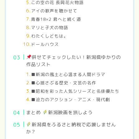
この空の花 長岡花火物語
アイの歌声を聴かせて
青春18×2 君へと続く道
マリと子犬の物語
わたくしどもは。
ドールハウス
併せてチェックしたい！新潟県ゆかりの
作品リスト
■新潟の風土と心温まる人間ドラマ
■心揺さぶる歴史・文芸の名作
■昭和を彩った人気シリーズと名俳優たち
■迫力のアクション・アニメ・現代劇
まとめ
新潟映画を旅しよう
新潟県をふるさと納税で応援しません
か？