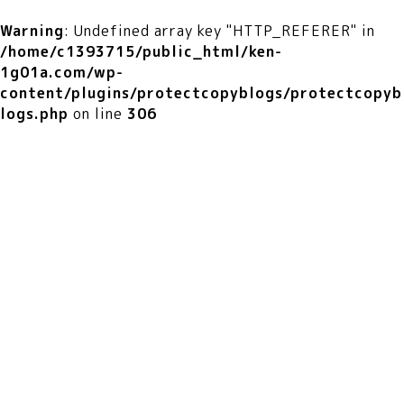
Warning
: Undefined array key "HTTP_REFERER" in
/home/c1393715/public_html/ken-
1g01a.com/wp-
content/plugins/protectcopyblogs/protectcopyb
logs.php
on line
306