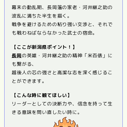
幕末の動乱期、長岡藩の家老・河井継之助の
波乱に満ちた半生を描く。
戦争を避けるための粘り強い交渉と、それで
も戦わねばならなかった武士の宿命。
【ここが新潟県ポイント！】
長岡
の英雄・河井継之助の精神「米百俵」に
も繋がる、
越後人の芯の強さと高潔な志を深く感じるこ
とができます。
【こんな時に観てほしい】
リーダーとしての決断力や、信念を持って生
きる意味を問い直したい時に。