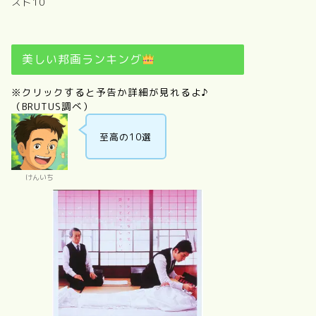
スト10
美しい邦画ランキング
※クリックすると予告か詳細が見れるよ♪
（BRUTUS調べ）
至高の10選
けんいち