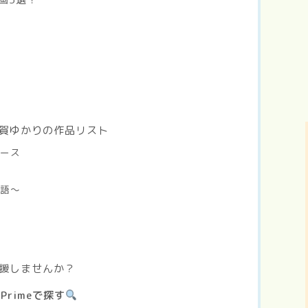
賀ゆかりの作品リスト
ルース
物語～
車
援しませんか？
Primeで探す