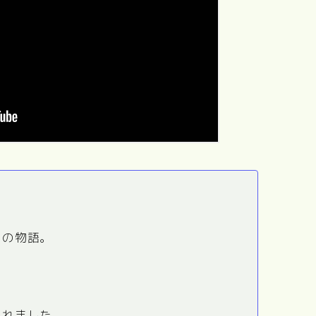
、
」の物語。
われました。