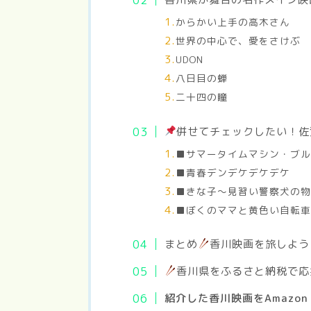
からかい上手の高木さん
世界の中心で、愛をさけぶ
UDON
八日目の蝉
二十四の瞳
併せてチェックしたい！佐
■サマータイムマシン・ブ
■青春デンデケデケデケ
■きな子～見習い警察犬の
■ぼくのママと黄色い自転
まとめ
香川映画を旅しよう
香川県をふるさと納税で応
紹介した香川映画をAmazon 