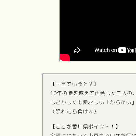
【一言でいうと？】
10年の時を越えて再会した二人の
もどかしくも愛おしい「からかい
（照れたら負けｗ）
【ここが香川県ポイント！】
全編にわたって
小豆島
でロケが行