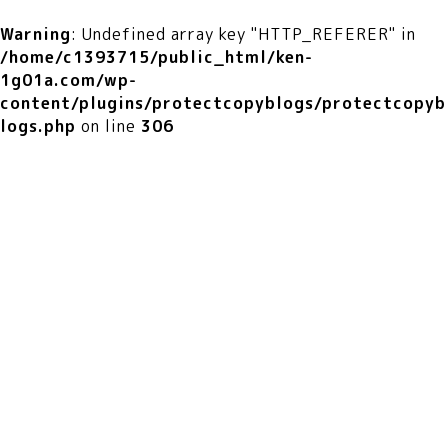
Warning
: Undefined array key "HTTP_REFERER" in
/home/c1393715/public_html/ken-
1g01a.com/wp-
content/plugins/protectcopyblogs/protectcopyb
logs.php
on line
306