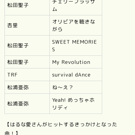
チェリーブラッサ
松田聖子
ム
オリビアを聴きな
杏里
がら
SWEET MEMORIE
松田聖子
S
松田聖子
My Revolution
TRF
survival dAnce
松浦亜弥
ね〜え？
Yeah! めっちゃホ
松浦亜弥
リディ
【はるな愛さんがヒットするきっかけとなった
曲！】