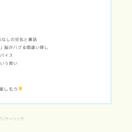
Gなしの狂気と裏話
？」脳がバグる間違い探し
スパイス
という救い
楽しもう
ポンサーリンク