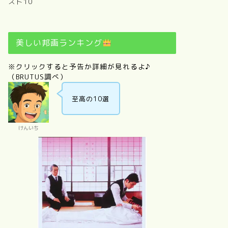
スト10
美しい邦画ランキング
※クリックすると予告か詳細が見れるよ♪
（BRUTUS調べ）
至高の10選
けんいち