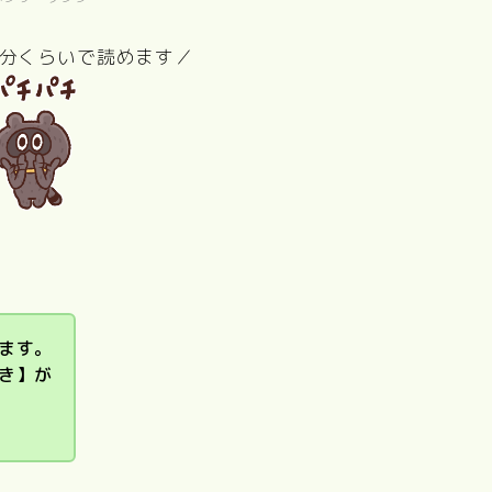
5分くらいで読めます／
リトル・フォ
T
レスト（夏・
東京物語
Love Letter
砂の器
秋、冬・春）
ます。
き】が