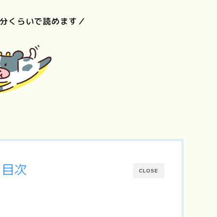
5分くらいで読めます／
リトル・フォ
レスト（夏・
ぼくのお日
語
Love Letter
砂の器
秋、冬・春）
ま
目次
CLOSE