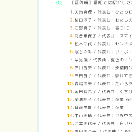
【番外編】番組では紹介しき
天地真理 / 代表曲：ひとり
桜田淳子 / 代表曲：わたし
石野真子 / 代表曲：春ラ!ラ!
河合奈保子 / 代表曲：スマ
松本伊代 / 代表曲：センチ
堀ちえみ / 代表曲：リ・ボ
早見優 / 代表曲：夏色のナ
石川秀美 / 代表曲：妖精時
三田寛子 / 代表曲：駆けて
森尾由美 / 代表曲：だから
岡田有希子 / 代表曲：くちびる
菊池桃子 / 代表曲：卒業-GRA
斉藤由貴 / 代表曲：卒業
中山美穂 / 代表曲：世界中
芳本美代子 / 代表曲：白い
本田美奈子. / 代表曲：19