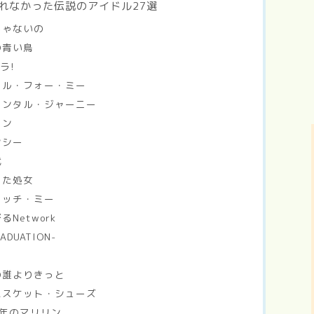
れなかった伝説のアイドル27選
じゃないの
の青い鳥
ラ!
イル・フォー・ミー
メンタル・ジャーニー
・ン
ンシー
代
きた処女
タッチ・ミー
Network
DUATION-
の誰よりきっと
バスケット・シューズ
86年のマリリン