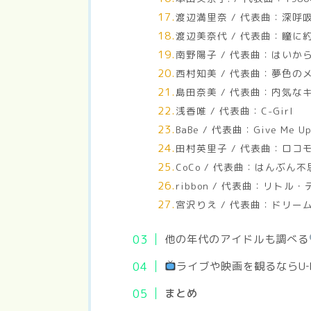
渡辺満里奈 / 代表曲：深呼
渡辺美奈代 / 代表曲：瞳に
南野陽子 / 代表曲：はいか
西村知美 / 代表曲：夢色の
島田奈美 / 代表曲：内気な
浅香唯 / 代表曲：C-Girl
BaBe / 代表曲：Give Me U
田村英里子 / 代表曲：ロコ
CoCo / 代表曲：はんぶん
ribbon / 代表曲：リトル
宮沢りえ / 代表曲：ドリー
他の年代のアイドルも調べる
ライブや映画を観るならU‐N
まとめ