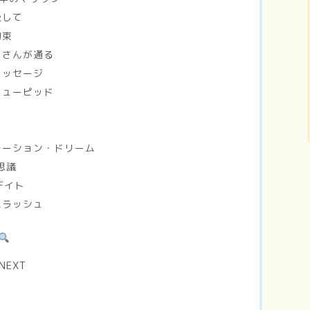
吸して
約束
らさんが通る
メッセージ
キューピッド
p
モーション・ドリーム
不思議
・デイト
ムラッシュ
EXT