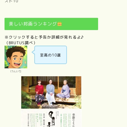
スト10
美しい邦画ランキング
※クリックすると予告か詳細が見れるよ♪
（BRUTUS調べ）
至高の10選
けんいち