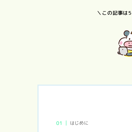
＼この記事は
PERFECT
国宝
DAYS
東京物
はじめに