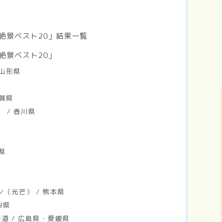
絶景ベスト20」結果一覧
絶景ベスト20」
 山形県
滋賀県
 / 香川県
県
ン（光芒） / 熊本県
梨県
道 / 広島県・愛媛県