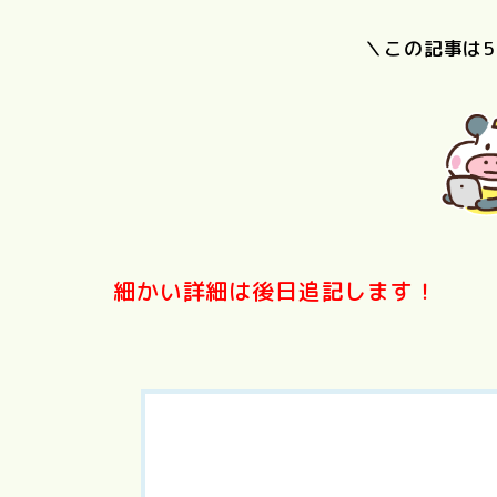
＼この記事は
PERFECT
国宝
DAYS
東京物
細かい詳細は後日追記します！