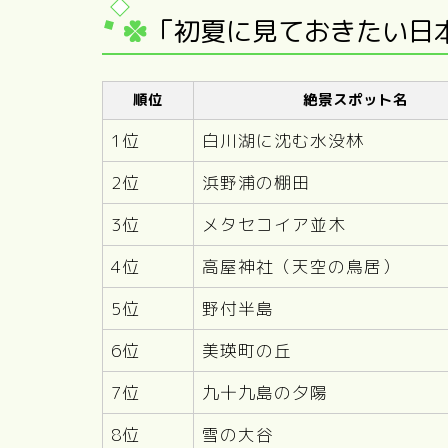
「初夏に見ておきたい日
順位
絶景スポット名
1位
白川湖に沈む水没林
2位
浜野浦の棚田
3位
メタセコイア並木
4位
高屋神社（天空の鳥居）
5位
野付半島
6位
美瑛町の丘
7位
九十九島の夕陽
8位
雪の大谷