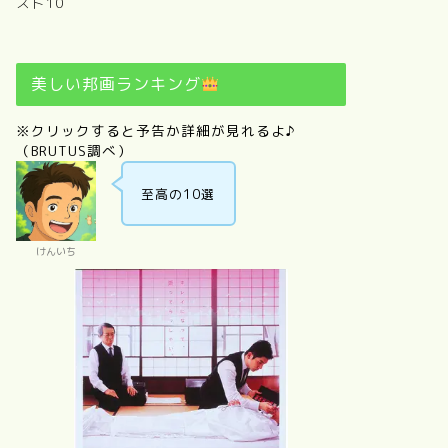
スト10
美しい邦画ランキング
※クリックすると予告か詳細が見れるよ♪
（BRUTUS調べ）
至高の10選
けんいち