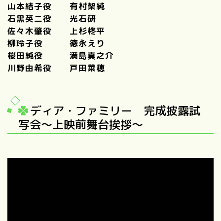
山本結子役 有村架純
石黒英二役 光石研
佐々木肇役 上杉柊平
柳玲子役 徳永えり
桜田純役 満島真之介
川野由希役 戸田菜穂
ディア・ファミリー 完成披露試
写会～上映前舞台挨拶～