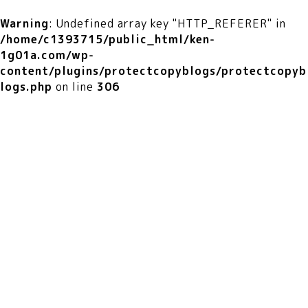
Warning
: Undefined array key "HTTP_REFERER" in
/home/c1393715/public_html/ken-
1g01a.com/wp-
content/plugins/protectcopyblogs/protectcopyb
logs.php
on line
306