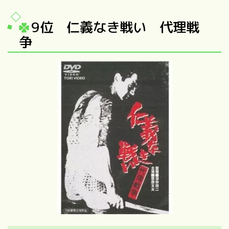
9位
仁義なき戦い 代理戦
争