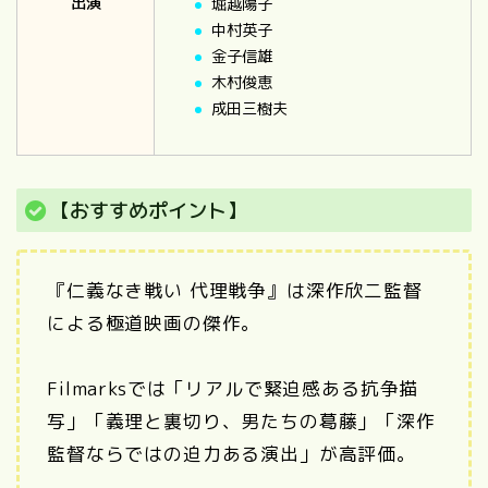
出演
堀越陽子
中村英子
金子信雄
木村俊恵
成田三樹夫
【おすすめポイント】
『仁義なき戦い 代理戦争』は深作欣二監督
による極道映画の傑作。
Filmarksでは「リアルで緊迫感ある抗争描
写」「義理と裏切り、男たちの葛藤」「深作
監督ならではの迫力ある演出」が高評価。