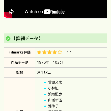
【詳細データ】
Filmarks評価
4.1
作品データ
1973年 102分
監督
深作欣二
菅原文太
小林旭
渡瀬恒彦
山城新伍
池玲子