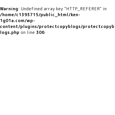
Warning
: Undefined array key "HTTP_REFERER" in
/home/c1393715/public_html/ken-
1g01a.com/wp-
content/plugins/protectcopyblogs/protectcopyb
logs.php
on line
306