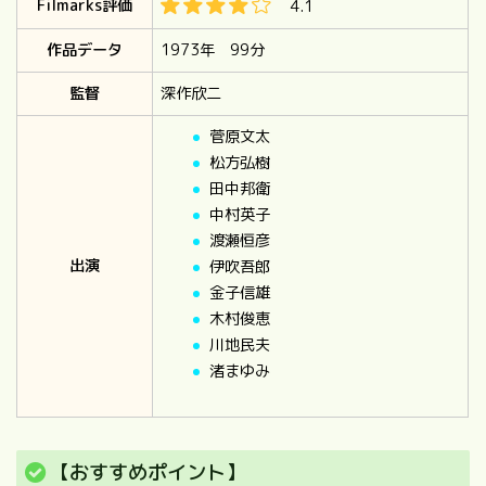
Filmarks評価
4.1
作品データ
1973年 99分
監督
深作欣二
菅原文太
松方弘樹
田中邦衛
中村英子
渡瀬恒彦
出演
伊吹吾郎
金子信雄
木村俊恵
川地民夫
渚まゆみ
【おすすめポイント】