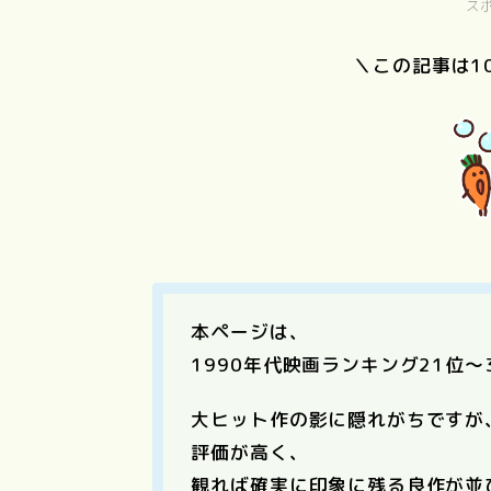
ス
＼この記事は1
PERFECT
国宝
DAYS
東京物
本ページは、
1990年代映画ランキング21位〜
大ヒット作の影に隠れがちですが
評価が高く、
観れば確実に印象に残る良作が並