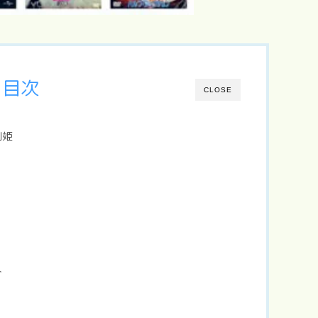
目次
CLOSE
王別姫
】
スト