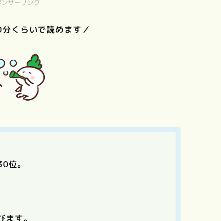
ポンサーリンク
0分くらいで読めます／
リトル・フォ
レスト（夏・
ぼくのお日
語
Love Letter
砂の器
秋、冬・春）
ま
30位。
、
びます。