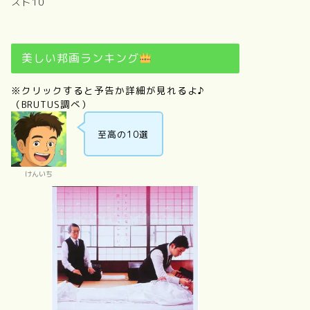
スト10
美しい邦画ランキング
※クリックすると予告か詳細が見れるよ♪
（BRUTUS調べ）
至高の10選
けんいち