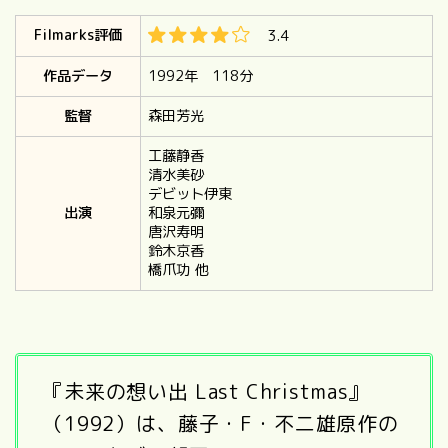
Filmarks評価
3.4
作品データ
1992年 118分
監督
森田芳光
工藤静香
清水美砂
デビット伊東
出演
和泉元彌
唐沢寿明
鈴木京香
橋爪功
他
『未来の想い出 Last Christmas』
（1992）は、藤子・F・不二雄原作の