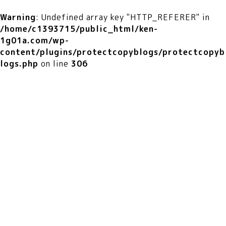
Warning
: Undefined array key "HTTP_REFERER" in
/home/c1393715/public_html/ken-
1g01a.com/wp-
content/plugins/protectcopyblogs/protectcopyb
logs.php
on line
306