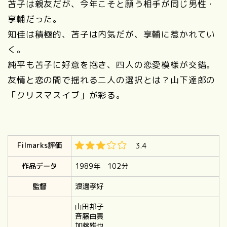
苫子は親友だが、今年こそと願う相手が同じ男性・
享輔だった。
知佳は積極的、苫子は内気だが、享輔に惹かれてい
く。
純平も苫子に好意を抱き、四人の恋愛模様が交錯。
友情と恋の間で揺れる二人の選択とは？山下達郎の
「クリスマスイブ」が彩る。
Filmarks評価
3.4
作品データ
1989年 102
分
監督
渡邊孝好
山田邦子
斉藤由貴
加藤雅也