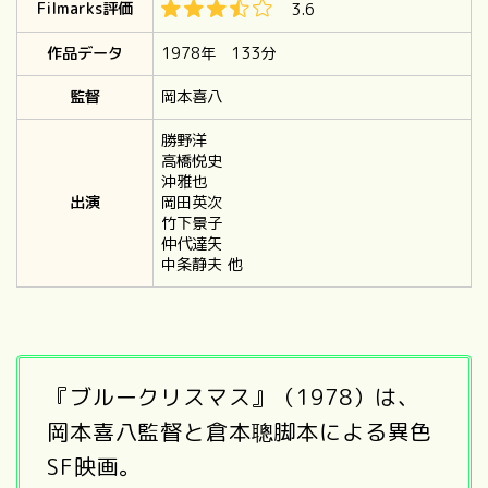
Filmarks評価
3.6
作品データ
1978年 133分
監督
岡本喜八
勝野洋
高橋悦史
沖雅也
出演
岡田英次
竹下景子
仲代達矢
中条静夫
他
『ブルークリスマス』（1978）は、
岡本喜八監督と倉本聰脚本による異色
SF映画。