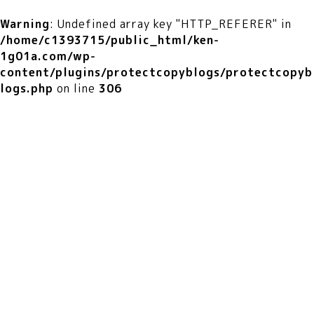
Warning
: Undefined array key "HTTP_REFERER" in
/home/c1393715/public_html/ken-
1g01a.com/wp-
content/plugins/protectcopyblogs/protectcopyb
logs.php
on line
306