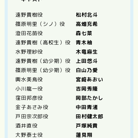
遠野貴樹役
松村北斗
篠原明里（シノ）役
高畑充希
澄田花苗役
森七菜
遠野貴樹（高校生）役
青木柚
水野理紗役
木竜麻生
遠野貴樹（幼少期）役
上田悠斗
篠原明里（幼少期）役
白山乃愛
輿水美鳥役
宮﨑あおい
小川龍一役
吉岡秀隆
窪田邦彦役
岡部たかし
金子あさみ役
中田青渚
戸田宗次郎役
田村健太郎
酒井直役
戸塚純貴
大野泰士役
蓮見翔