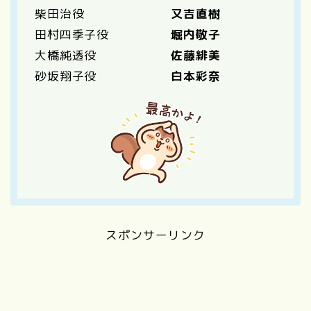
柴田治役
又吉直樹
田村四季子役
堀内敬子
大橋純透役
佐藤緋美
砂坂翔子役
白本彩奈
スポンサーリンク