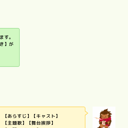
ます。
リトル・フォ
き】が
レスト（夏・
ぼくのお日
語
Love Letter
砂の器
秋、冬・春）
ま
【あらすじ】【キャスト】
【主題歌】【舞台挨拶】