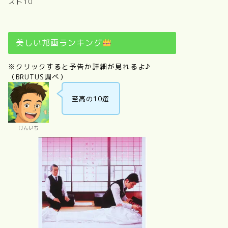
スト10
美しい邦画ランキング
※クリックすると予告か詳細が見れるよ♪
（BRUTUS調べ）
至高の10選
けんいち