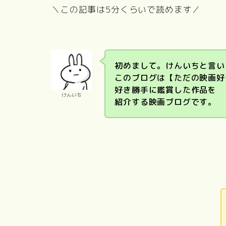
＼この記事は5分くらいで読めます／
初めまして。けんいちと言い
このブログは【ただの映画好
PERFECT
好き勝手に鑑賞した作品を
国宝
DAYS
東京物
けんいち
紹介する映画ブログです。