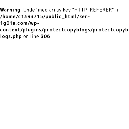
Warning
: Undefined array key "HTTP_REFERER" in
/home/c1393715/public_html/ken-
1g01a.com/wp-
content/plugins/protectcopyblogs/protectcopyb
logs.php
on line
306