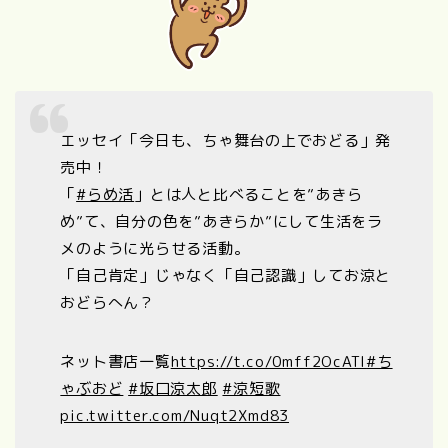
エッセイ「今日も、ちゃ舞台の上でおどる」発
売中！
「
#らめ活
」とは人と比べることを”あきら
め”て、自分の色を”あきらか”にして生活をラ
メのように光らせる活動。
「自己肯定」じゃなく「自己認識」してお涼と
おどらへん？
ネット書店一覧
https://t.co/0mff2OcATl
#ち
ゃぶおど
#坂口涼太郎
#涼短歌
pic.twitter.com/Nuqt2Xmd83