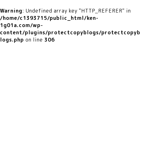
Warning
: Undefined array key "HTTP_REFERER" in
/home/c1393715/public_html/ken-
1g01a.com/wp-
content/plugins/protectcopyblogs/protectcopyb
logs.php
on line
306