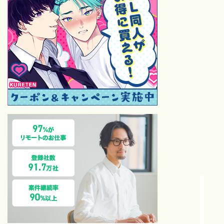
ハロプロ
【保存版】モーニング娘。歴
代シングル一覧｜売上・順
位・カップリング完全ガイド
【2026最新】モーニング
娘。歴代オーディション全記
録！1期〜18期合格者と落選
後の有名人まとめ
【祝・サブスク解禁】モーニ
ング娘。の“通好み14曲”を語
らせてください｜在宅ファン
の偏愛セレクト