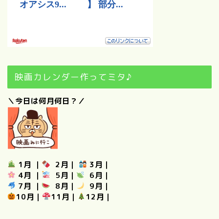
映画カレンダー作ってミタ♪
＼今日は何月何日？／
1月
｜
2月
｜
3月
｜
4月
｜
5月
｜
6月
｜
7月
｜
8月
｜
9月
｜
10月
｜
11月
｜
12月
｜