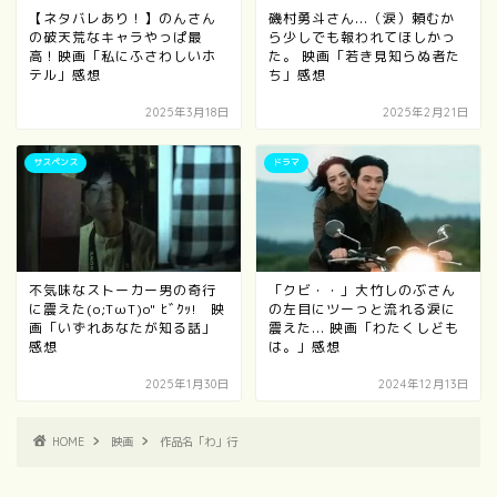
【ネタバレあり！】のんさん
磯村勇斗さん...（涙）頼むか
の破天荒なキャラやっぱ最
ら少しでも報われてほしかっ
高！映画「私にふさわしいホ
た。 映画「若き見知らぬ者た
テル」感想
ち」感想
2025年3月18日
2025年2月21日
サスペンス
ドラマ
不気味なストーカー男の奇行
「クビ・・」大竹しのぶさん
に震えた(o;TωT)o" ﾋﾞｸｯ! 映
の左目にツーっと流れる涙に
画「いずれあなたが知る話」
震えた... 映画「わたくしども
感想
は。」感想
2025年1月30日
2024年12月13日
HOME
映画
作品名「わ」行