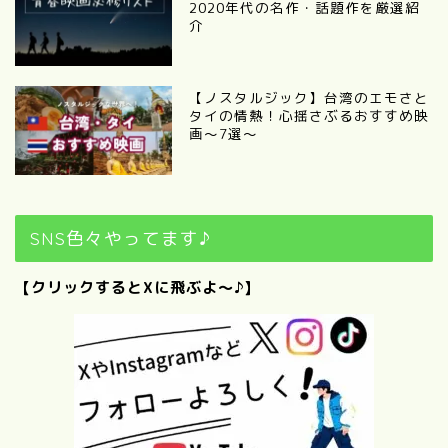
2020年代の名作・話題作を厳選紹
介
【ノスタルジック】台湾のエモさと
タイの情熱！心揺さぶるおすすめ映
画～7選～
SNS色々やってます♪
【クリックするとXに飛ぶよ～♪】