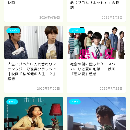
映画
命（プロムリキット）」の物
語
2026年6月6日
2026年3月2日
コメディ
サスペンス
人生バグった!?入れ替わりフ
社会の闇に堕ちたケースワー
ァンタジーで現実クラッシュ
カ、ひと夏の地獄──映画
｜映画『私が俺の人生！？』
『悪い夏』感想
感想
2025年9月22日
2025年7月22日
ドラマ
ドラマ