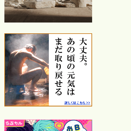
【随時更新！】おすすめ映画
カレンダー｜季節・行事・キ
ーワードで選ぶ！
青春映画おすすめ｜1980年
代〜2020年代の名作・話題
作を厳選紹介
鑑賞した映画
26年鑑賞【25本】
25年鑑賞【120本】
24年鑑賞【100本】
23年鑑賞【109本】