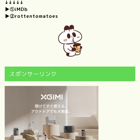
ちの好きなものを思いつくか
↓↓↓↓↓
ぎり集めてみました！
▶①
iMDb
▶②
rottentomatoes
【自己紹介】100の質問に答
えてみた！（前編）
【自己紹介】100の質問に答
えてみた！（後編）
“映画”について
スポンサーリンク
歴代映画興行収入ランキング
ベスト100｜【随時更新】映
画ブログ
1960以前～2010年代別｜映
画ファンが選ぶ感動・興奮の
名作映画BEST50×6