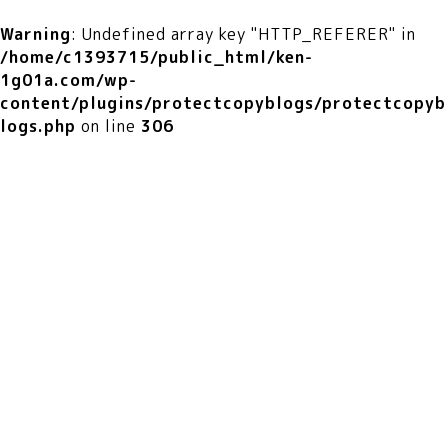
Warning
: Undefined array key "HTTP_REFERER" in
/home/c1393715/public_html/ken-
1g01a.com/wp-
content/plugins/protectcopyblogs/protectcopyb
logs.php
on line
306