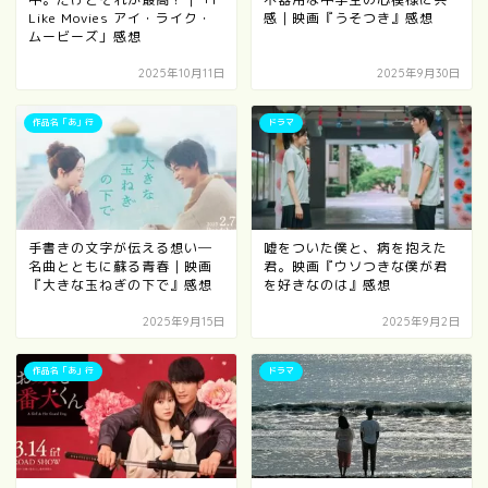
Like Movies アイ・ライク・
感｜映画『うそつき』感想
ムービーズ」感想
2025年10月11日
2025年9月30日
作品名「あ」行
ドラマ
手書きの文字が伝える想い─
嘘をついた僕と、病を抱えた
名曲とともに蘇る青春｜映画
君。映画『ウソつきな僕が君
『大きな玉ねぎの下で』感想
を好きなのは』感想
2025年9月15日
2025年9月2日
作品名「あ」行
ドラマ