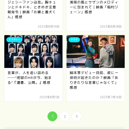
ジェシーファン必見。胸キュ
湘南の風とサザンのメロディ
ンとドキドキ、ときめき注意
ーに包まれて｜映画「稲村ジ
報発令｜映画「お嬢と番犬く
ェーン」感想
ん」感想
2025年8月19日
2025年8月18日
ミステリー
ドラマ
言葉が、人を追い詰める
脚本家デビュー目前、彼に一
──“地獄のHRが今、始ま
体何が起きたのか？映画「あ
る”『遺書、公開。』感想
りきたりな言葉じゃなくて」
感想
2025年8月1日
2025年7月14日
1
2
3