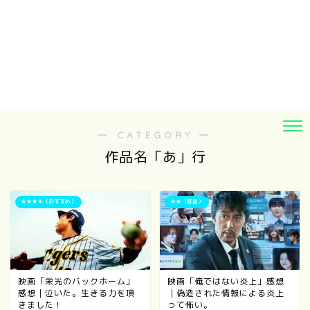
― CATEGORY ―
作品名「あ」行
★★★★（おすすめ）
★★（普通）
映画「栄光のバックホーム」
映画「俺ではない炎上」感想
感想｜泣いた。生きる力を頂
｜偽造された情報による炎上
きました！
って怖い。