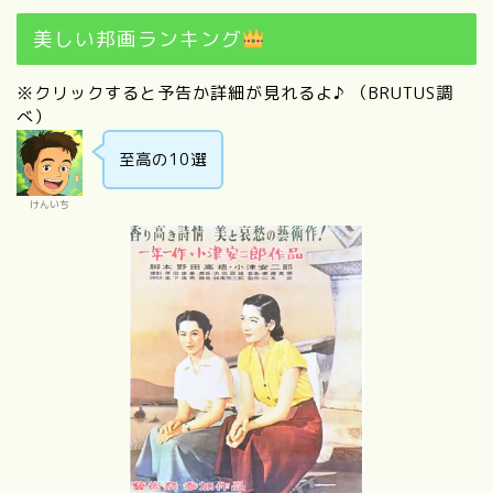
美しい邦画ランキング
※クリックすると予告か詳細が見れるよ♪ （BRUTUS調
べ）
至高の10選
けんいち