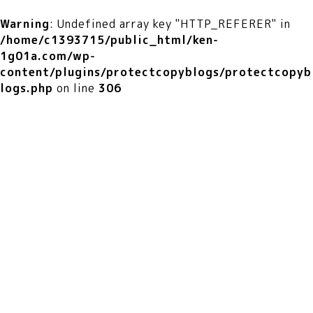
Warning
: Undefined array key "HTTP_REFERER" in
/home/c1393715/public_html/ken-
1g01a.com/wp-
content/plugins/protectcopyblogs/protectcopyb
logs.php
on line
306