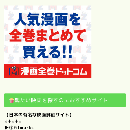
プロフィール
僕のときめくもの。｜けんい
ちの好きなものを思いつくか
ぎり集めてみました！
観たい映画を探すのにおすすめサイト
【自己紹介】100の質問に答
【日本の有名な映画評価サイト】
えてみた！（前編）
↓↓↓↓↓
▶①
filmarks