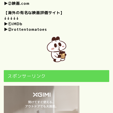
▶②
映画.com
【自己紹介】100の質問に答
えてみた！（後編）
【海外の有名な映画評価サイト】
↓↓↓↓↓
“映画”について
▶①
iMDb
▶②
rottentomatoes
歴代映画興行収入ランキング
ベスト100｜【随時更新】映
画ブログ
1960以前～2010年代別｜映
画ファンが選ぶ感動・興奮の
名作映画BEST50×6
スポンサーリンク
【随時更新！】おすすめ映画
カレンダー｜季節・行事・キ
ーワードで選ぶ！
青春映画おすすめ｜1980年