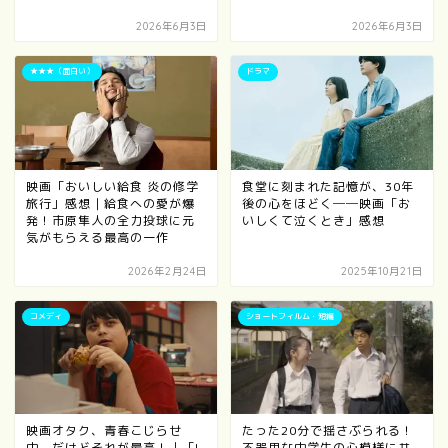
2026年6月3日
2026年6月3日
★★★（面白い）
ドラマ
映画「おいしい給食 炎の修学
食堂に刻まれた記憶が、30年
旅行」感想｜給食への愛が爆
後の心をほどく──映画「お
発！市原隼人の全力投球に元
いしくて泣くとき」感想
気がもらえる最高の一作
2026年2月24日
2025年10月21日
コメディ
ショートフィルム・短編
映画オタク、青春こじらせ
たった20分で揺さぶられる！
中。だけどそれが最高！｜「I
不器用な中学生の心模様に共