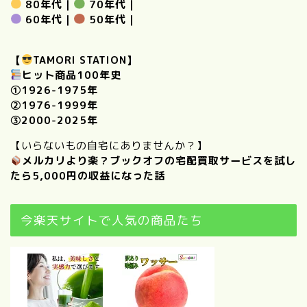
80年代
｜
70年代
｜
60年代
｜
50年代
｜
【
TAMORI STATION】
ヒット商品100年史
①
1926-1975年
②
1976-1999年
③
2000-2025年
【いらないもの自宅にありませんか？】
メルカリより楽？ブックオフの宅配買取サービスを試し
たら5,000円の収益になった話
今楽天サイトで人気の商品たち