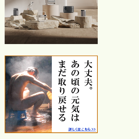
代〜2020年代の名作・話題
作を厳選紹介
鑑賞した映画
26年鑑賞【25本】
25年鑑賞【120本】
24年鑑賞【100本】
23年鑑賞【109本】
ハロプロ
【保存版】モーニング娘。歴
代シングル一覧｜売上・順