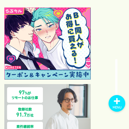
位・カップリング完全ガイド
【2026最新】モーニング
娘。歴代オーディション全記
録！1期〜18期合格者と落選
後の有名人まとめ
【祝・サブスク解禁】モーニ
ング娘。の“通好み14曲”を語
らせてください｜在宅ファン
の偏愛セレクト
MENU