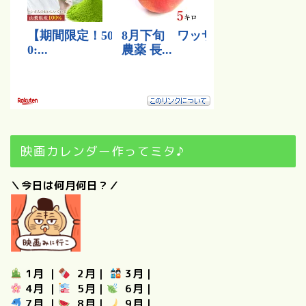
映画カレンダー作ってミタ♪
＼今日は何月何日？／
1月
｜
2月
｜
3月
｜
4月
｜
5月
｜
6月
｜
7月
｜
8月
｜
9月
｜