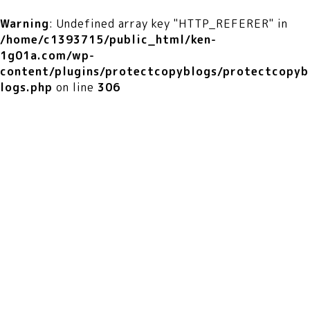
Warning
: Undefined array key "HTTP_REFERER" in
/home/c1393715/public_html/ken-
1g01a.com/wp-
content/plugins/protectcopyblogs/protectcopyb
logs.php
on line
306