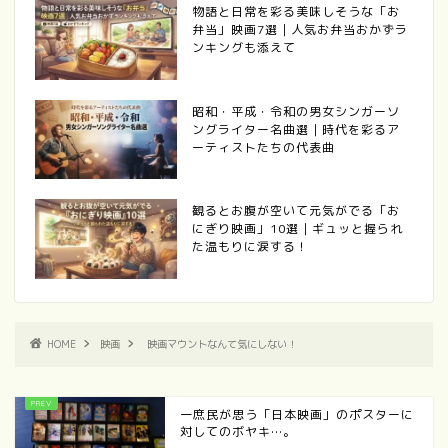
物語と日常を彩る美味しそうな「お
弁当」映画7選｜人気お弁当おかずラ
ンキングも添えて
昭和・平成・令和の男女シンガーソ
ングライター名曲選｜時代を彩るア
ーティストたちの代表曲
観るとお腹が空いて元気がでる「お
にぎり映画」10選｜ギュッと握られ
た温もりに涙する！
HOME
映画
映画マウントなんて気にしない！
一庶民が思う「日本映画」のポスターに
対してのボヤキ…。