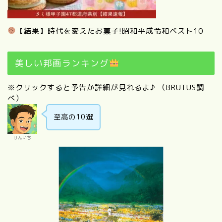
【結果】時代を変えたお菓子!昭和平成令和ベスト10
美しい邦画ランキング
※クリックすると予告か詳細が見れるよ♪ （BRUTUS調
べ）
至高の10選
けんいち