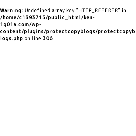
Warning
: Undefined array key "HTTP_REFERER" in
/home/c1393715/public_html/ken-
1g01a.com/wp-
content/plugins/protectcopyblogs/protectcopyb
logs.php
on line
306