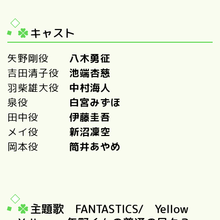
キャスト
矢野剛役
八木勇征
吉田清子役
池端杏慈
羽柴雄大役
中村海人
泉役
白宮みずほ
田中役
伊藤圭吾
メイ役
新沼凜空
岡本役
筒井あやめ
主題歌 FANTASTICS/ Yellow