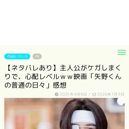
作品名「や」行
PR
【ネタバレあり】主人公がケガしまく
りで、心配レベルｗｗ映画「矢野くん
の普通の日々」感想
2025年4月8日
/
2026年1月3日