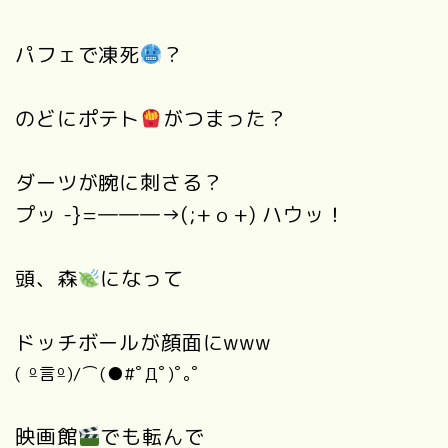
パフェで凍死
？
のどにポテト
がつまった？
ダーツが腕に刺さる？
プッ -}=―――→(;+ｏ+) ハウッ！
頭、森
になって
ドッチボールが顔面にwww
( º言º)/⌒(●#ﾟДﾟ)ﾟ｡ﾟ
映画館
でも転んで