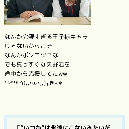
なんか完璧すぎる王子様キャラ
じゃないからこそ
なんかポンコツ？な
でも真っすぐな矢野君を
途中から応援してたww
ᶠⁱᴳʰᵀᵎᵎ ٩(,,•ω•,,)و⚑⁎∗
「”いつか”は永遠にこないみたいだ