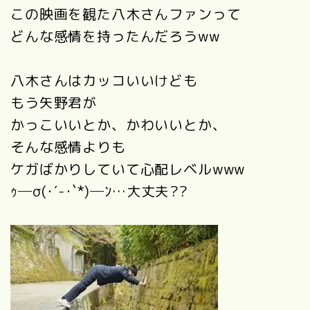
この映画を観た八木さんファンって
どんな感情を持ったんだろうww
八木さんはカッコいいけども
もう矢野君が
かっこいいとか、かわいいとか、
そんな感情よりも
ケガばかりしていて心配レベルwww
ｩ─
σ(
･
´-
･
`*)
─
ﾝ
…大丈夫??