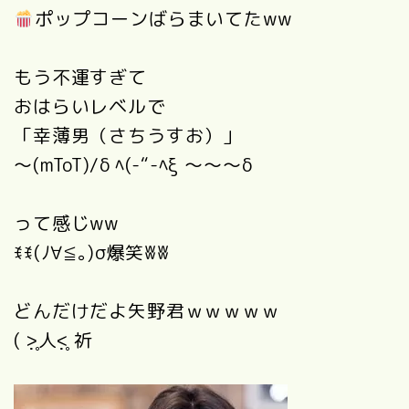
ポップコーンばらまいてたww
もう不運すぎて
おはらいレベルで
「幸薄男（さちうすお）」
～(mToT)/δ ﾍ(-“-ﾍξ ～～～δ
って感じww
ꉂꉂ(ﾉ∀≦｡)σ爆笑ʬʬ
どんだけだよ矢野君ｗｗｗｗｗ
( ˃̣̣̥人˂̣̣̥ 祈