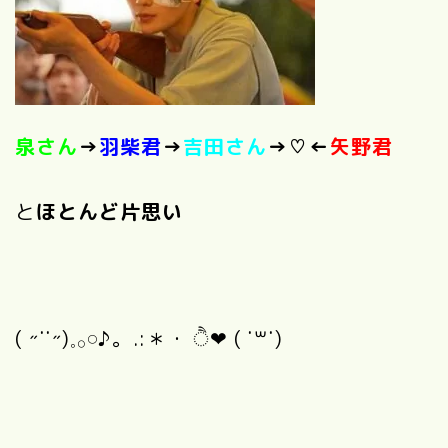
泉さん
→
羽柴君
→
吉田さん
→♡←
矢野君
と
ほとんど片思い
( ˶˙˙˶)𓈒𓂂𓏸♪。.:＊・ ੈ❤︎ ( ˙꒳​˙)