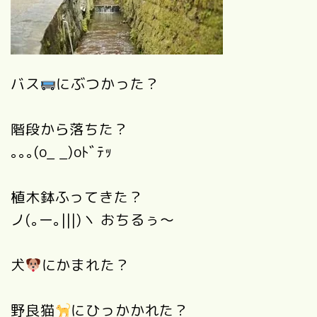
バス
にぶつかった？
階段から落ちた？
｡｡｡(o_ _)oﾄﾞﾃｯ
植木鉢ふってきた？
ノ(｡ー｡|||)ヽ おちるぅ～
犬
にかまれた？
野良猫
にひっかかれた？