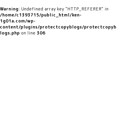
Warning
: Undefined array key "HTTP_REFERER" in
/home/c1393715/public_html/ken-
1g01a.com/wp-
content/plugins/protectcopyblogs/protectcopyb
logs.php
on line
306