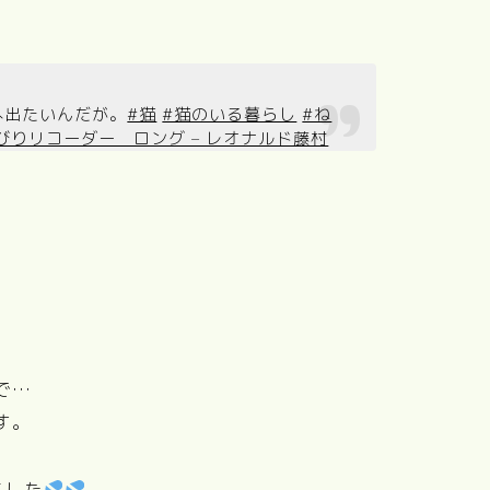
へ出たいんだが。
#猫
#猫のいる暮らし
#ね
びりリコーダー ロング – レオナルド藤村
で…
す。
ました