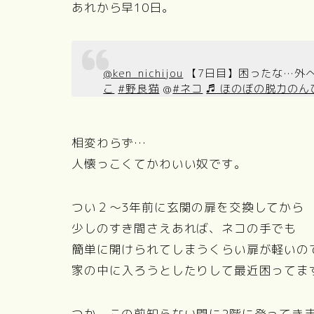
あれから早10日。
@ken_nichijou
【7日目】困ったな…外
こ
#野良猫
@
#ネコ
♬ ほのぼの脱力のん
相変わらず…
人懐っこくてかわいい奴です。
つい２～3年前に玄関の扉を交換してから
少しのすき間さえあれば、ネコの手でも
簡単に開けられてしまうくらい扉が軽いの
家の中に入ろうとしたりして最近困ってま
つか、この前知らない間に2階に登ってき