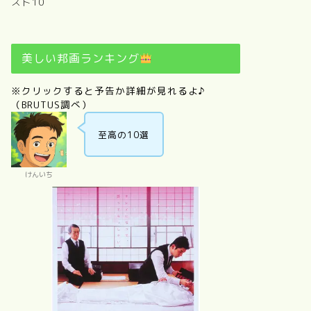
スト10
美しい邦画ランキング
※クリックすると予告か詳細が見れるよ♪
（BRUTUS調べ）
至高の10選
けんいち