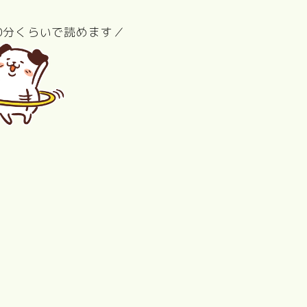
0分くらいで読めます／
リトル・フォ
レスト（夏・
ぼくのお日
語
Love Letter
砂の器
秋、冬・春）
ま