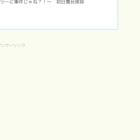
てフツーに事件じゃね？！〜 初日舞台挨拶
ポンサーリンク