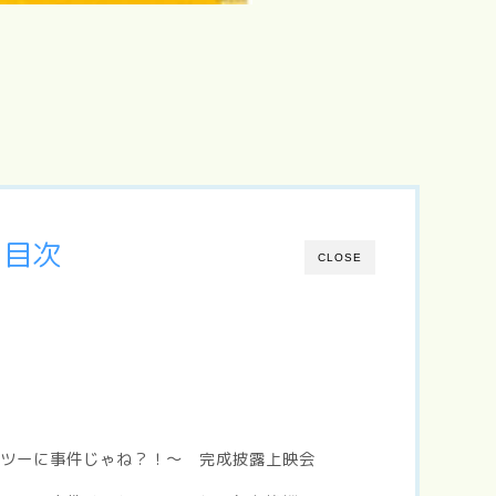
目次
CLOSE
てフツーに事件じゃね？！〜 完成披露上映会