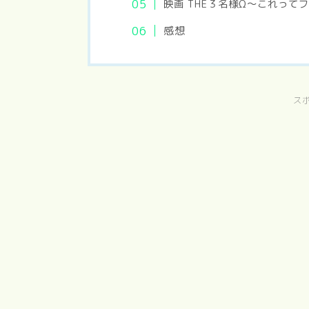
映画 THE３名様Ω〜これっ
感想
ス