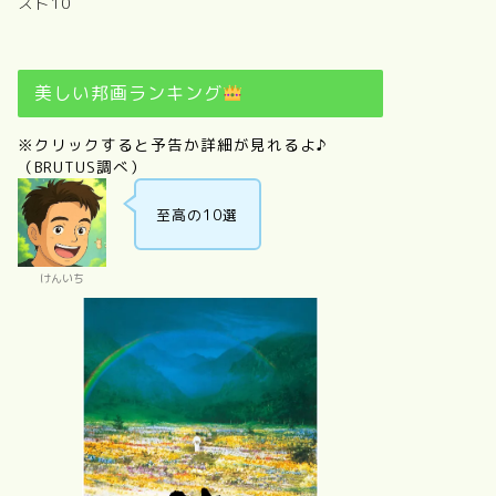
スト10
美しい邦画ランキング
※クリックすると予告か詳細が見れるよ♪
（BRUTUS調べ）
至高の10選
けんいち