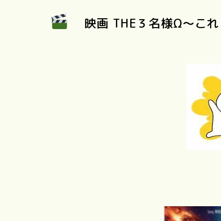
映画 THE３名様Ω〜こ