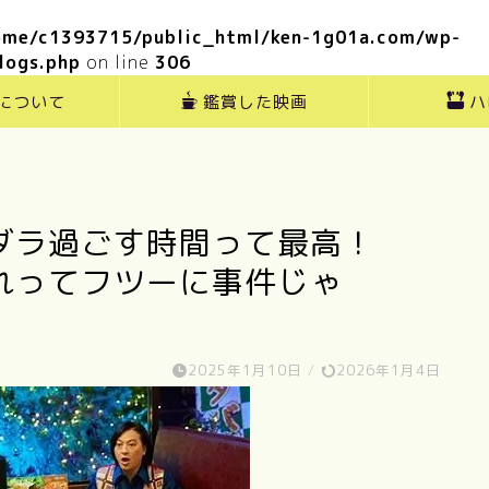
ome/c1393715/public_html/ken-1g01a.com/wp-
logs.php
on line
306
”について
鑑賞した映画
ハ
ダラ過ごす時間って最高！
これってフツーに事件じゃ
2025年1月10日
/
2026年1月4日