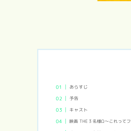
あらすじ
予告
キャスト
映画 THE３名様Ω〜これっ