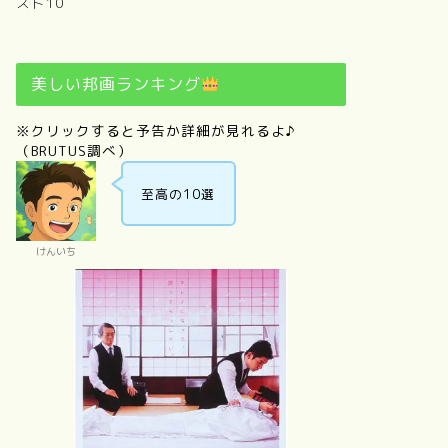
スト10
美しい邦画ランキング
※クリックすると予告か詳細が見れるよ♪
（BRUTUS調べ）
至高の10選
けんいち