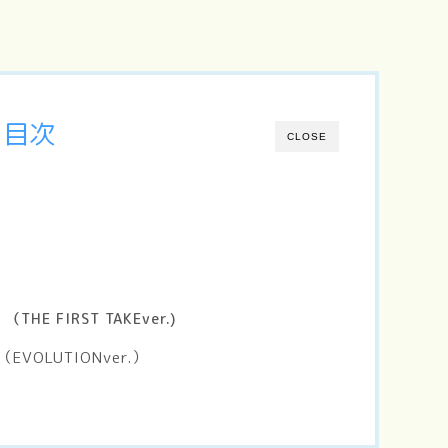
目次
CLOSE
 （
THE FIRST TAKEver.)
OLUTIONver.）