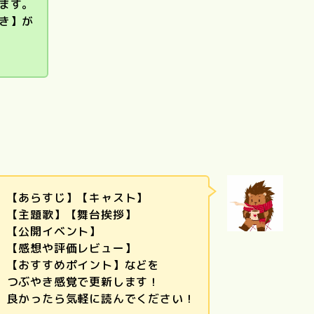
ます。
き】が
リトル・フォ
レスト（夏・
ぼくのお日
語
Love Letter
砂の器
秋、冬・春）
ま
【あらすじ】【キャスト】
【主題歌】【舞台挨拶】
【公開イベント】
【感想や評価レビュー】
【おすすめポイント】などを
つぶやき感覚で更新します！
良かったら気軽に読んでください！