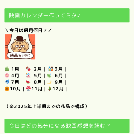
映画カレンダー作ってミタ♪
＼今日は何月何日？／
1月
｜
2月
｜
3月
｜
4月
｜
5月
｜
6月
｜
7月
｜
8月
｜
9月
｜
10月
｜
11月
｜
12月
｜
（※2025年上半期までの作品で構成）
今日はどの気分になる映画感想を読む？