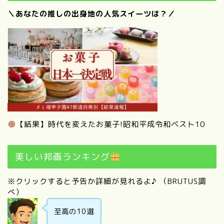
＼あなたの推しの出身地の人気スイーツは？／
【結果】時代を変えたお菓子!昭和平成令和ベスト10
美しい邦画ランキング
※クリックすると予告か詳細が見れるよ♪ （BRUTUS調
べ）
至高の10選