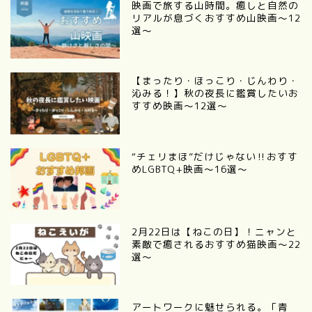
映画で旅する山時間。癒しと自然の
リアルが息づくおすすめ山映画～12
選～
【まったり・ほっこり・じんわり・
沁みる！】秋の夜長に鑑賞したいお
すすめ映画～12選～
“チェリまほ”だけじゃない‼︎おすす
めLGBTQ+映画〜16選〜
2月22日は【ねこの日】！ニャンと
素敵で癒されるおすすめ猫映画～22
選～
アートワークに魅せられる。「青