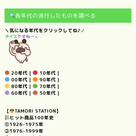
各年代の流行したものを調べる
＼気になる年代をクリックしてね♪
／
20年代
｜
10年代
｜
00年代
｜
90年代
｜
80年代
｜
70年代
｜
60年代
｜
50年代
｜
【
TAMORI STATION】
ヒット商品100年史
①
1926-1975年
②
1976-1999年