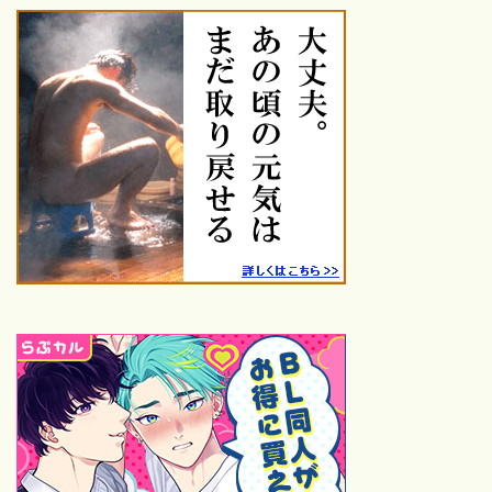
代〜2020年代の名作・話題
作を厳選紹介
鑑賞した映画
26年鑑賞【25本】
25年鑑賞【120本】
24年鑑賞【100本】
23年鑑賞【109本】
ハロプロ
【保存版】モーニング娘。歴
代シングル一覧｜売上・順