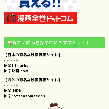
観たい映画を探すのにおすすめサイト
【日本の有名な映画評価サイト】
プロフィール
↓↓↓↓↓
▶①
filmarks
僕のときめくもの。｜けんい
▶②
映画.com
ちの好きなものを思いつくか
【海外の有名な映画評価サイト】
ぎり集めてみました！
↓↓↓↓↓
▶①
iMDb
【自己紹介】100の質問に答
▶②
rottentomatoes
えてみた！（前編）