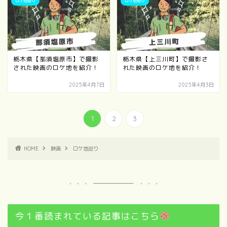
ロケ地巡り
ロケ地巡り
栃木県【那須塩原市】で撮影
栃木県【上三川町】で撮影さ
された映画のロケ地を紹介！
れた映画のロケ地を紹介！
2025年4月7日
2025年4月3日
1
2
3
HOME
映画
ロケ地巡り
今１番読まれている記事はこちら