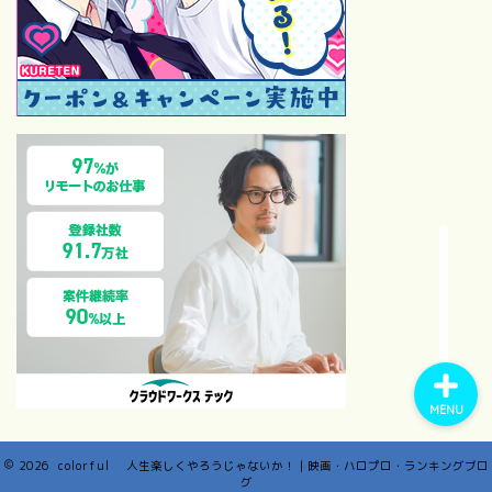
位・カップリング完全ガイド
【2026最新】モーニング
娘。歴代オーディション全記
録！1期〜18期合格者と落選
後の有名人まとめ
【祝・サブスク解禁】モーニ
ング娘。の“通好み14曲”を語
らせてください｜在宅ファン
の偏愛セレクト
MENU
2026 colorful 人生楽しくやろうじゃないか！｜映画・ハロプロ・ランキングブロ
グ