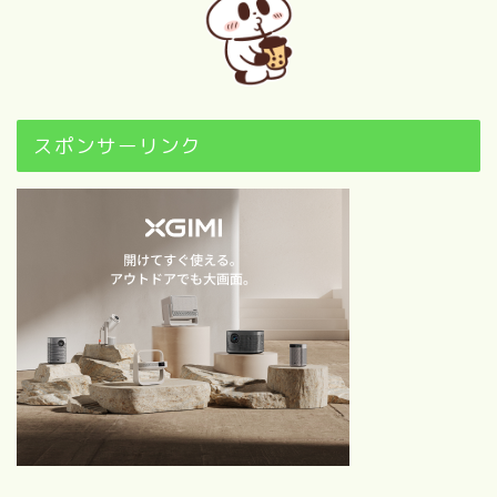
【自己紹介】100の質問に答
えてみた！（後編）
“映画”について
スポンサーリンク
歴代映画興行収入ランキング
ベスト100｜【随時更新】映
画ブログ
1960以前～2010年代別｜映
画ファンが選ぶ感動・興奮の
名作映画BEST50×6
【随時更新！】おすすめ映画
カレンダー｜季節・行事・キ
ーワードで選ぶ！
青春映画おすすめ｜1980年