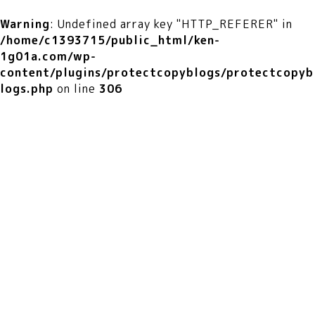
Warning
: Undefined array key "HTTP_REFERER" in
/home/c1393715/public_html/ken-
1g01a.com/wp-
content/plugins/protectcopyblogs/protectcopyb
logs.php
on line
306