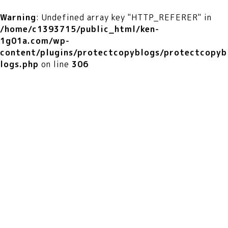
Warning
: Undefined array key "HTTP_REFERER" in
/home/c1393715/public_html/ken-
1g01a.com/wp-
content/plugins/protectcopyblogs/protectcopyb
logs.php
on line
306