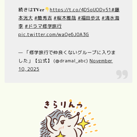
続きは𝐓𝐕𝐞𝐫
https://t.co/4DSoUODy51
#藤
本洸大
#簡秀吉
#桜木雅哉
#福田歩汰
#清水海
李
#ドラマ修学旅行
pic.twitter.com/waQe6J0A3G
— 「修学旅行で仲良くないグループに入りま
した」【公式】 (@dramal_abc)
November
10, 2025