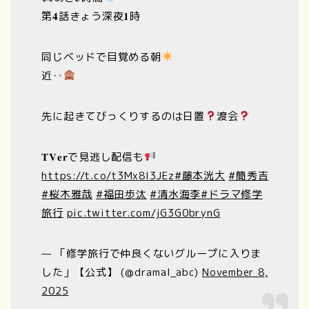
第𝟒話きょう深夜𝟏時
同じベッドで目覚める朝
近‥
先に起きてびっくりするのは日置
渡会
𝐓𝐕𝐞𝐫で見逃し配信も
https://t.co/t3Mx8I3JEz
#藤本洸大
#簡秀吉
#桜木雅哉
#福田歩汰
#清水海李
#ドラマ修学
旅行
pic.twitter.com/jG3G0brynG
— 「修学旅行で仲良くないグループに入りま
した」【公式】 (@dramal_abc)
November 8,
2025