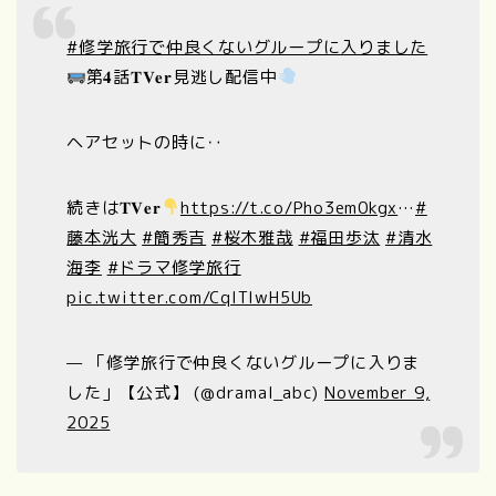
#修学旅行で仲良くないグループに入りました
第𝟒話𝐓𝐕𝐞𝐫見逃し配信中
ヘアセットの時に‥
続きは𝐓𝐕𝐞𝐫
https://t.co/Pho3em0kgx
…
#
藤本洸大
#簡秀吉
#桜木雅哉
#福田歩汰
#清水
海李
#ドラマ修学旅行
pic.twitter.com/CqlTIwH5Ub
— 「修学旅行で仲良くないグループに入りま
した」【公式】 (@dramal_abc)
November 9,
2025