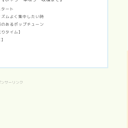
スタート
】リズムよく集中したい時
快感のあるポップチューン
返りタイム】
に】
ポンサーリンク