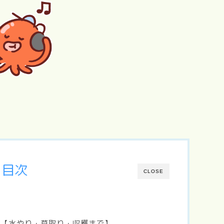
リトル・フォ
レスト（夏・
ぼくのお日
語
Love Letter
砂の器
秋、冬・春）
ま
目次
CLOSE
選【水やり・草取り・収穫まで】