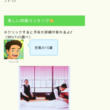
スト10
美しい邦画ランキング
※クリックすると予告か詳細が見れるよ♪
（BRUTUS調べ）
至高の10選
けんいち