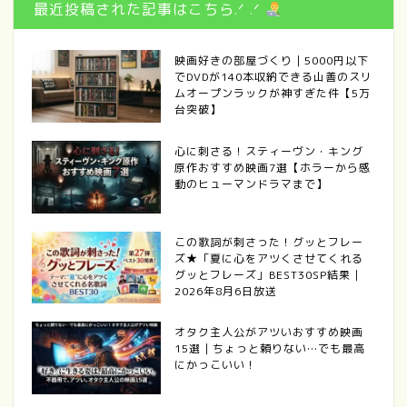
最近投稿された記事はこちら.ᐟ .ᐟ
映画好きの部屋づくり｜5000円以下
でDVDが140本収納できる山善のスリ
ムオープンラックが神すぎた件【5万
台突破】
心に刺さる！スティーヴン・キング
原作おすすめ映画7選【ホラーから感
動のヒューマンドラマまで】
この歌詞が刺さった！グッとフレー
ズ★「夏に心をアツくさせてくれる
グッとフレーズ」BEST30SP結果｜
2026年8月6日放送
オタク主人公がアツいおすすめ映画
15選｜ちょっと頼りない…でも最高
にかっこいい！