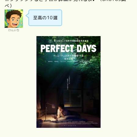
べ）
至高の10選
けんいち