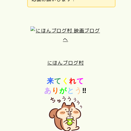
にほんブログ村
来
て
く
れ
て
あ
り
が
と
う
‼