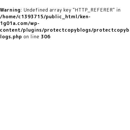
Warning
: Undefined array key "HTTP_REFERER" in
/home/c1393715/public_html/ken-
1g01a.com/wp-
content/plugins/protectcopyblogs/protectcopyb
logs.php
on line
306