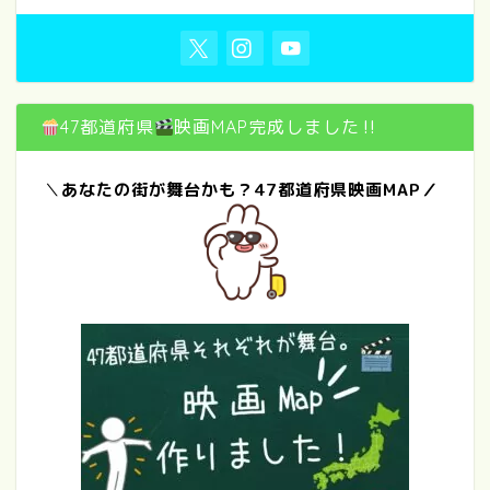
47都道府県
映画MAP完成しました‼
＼
あなたの街が舞台かも？47都道府県映画MAP／