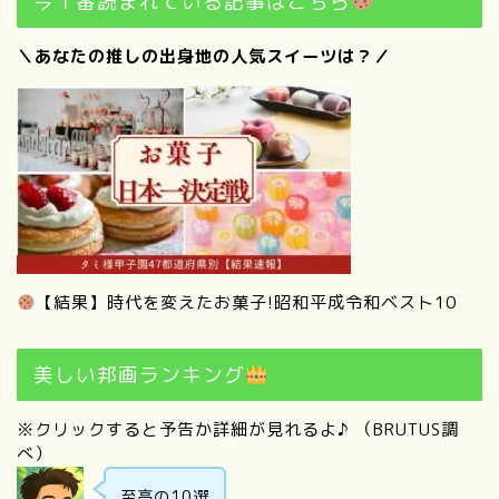
今１番読まれている記事はこちら
＼あなたの推しの出身地の人気スイーツは？／
【結果】時代を変えたお菓子!昭和平成令和ベスト10
美しい邦画ランキング
※クリックすると予告か詳細が見れるよ♪ （BRUTUS調
べ）
至高の10選