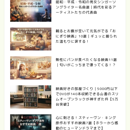
昭和・平成・令和の男女シンガーソ
ングライター名曲選｜時代を彩るア
ーティストたちの代表曲
観るとお腹が空いて元気がでる「お
にぎり映画」10選｜ギュッと握られ
た温もりに涙する！
無性にパンが食べたくなる映画11選
｜匂いがこっちまで漂ってくる！？
映画好きの部屋づくり｜5000円以下
でDVDが140本収納できる山善のスリ
ムオープンラックが神すぎた件【5万
台突破】
心に刺さる！スティーヴン・キング
原作おすすめ映画7選【ホラーから感
動のヒューマンドラマまで】