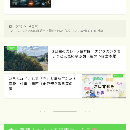
HOME
☘日常
ふいのかわいい来客とお茶碗かけた（泣）｜人の本性はココに出る
2日目のカレー×藤井隆＝ナンダカンダち
ょっと元気になる朝、窓の外は金木犀...
いろんな「さしすせそ」を集めてみた！
恋愛・仕事・関西弁まで使える言葉の
魔...