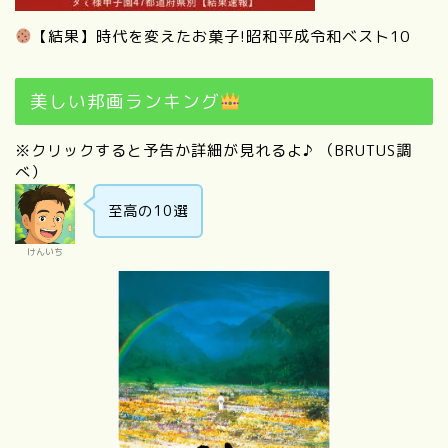
【結果】時代を変えたお菓子!昭和平成令和ベスト10
美しい邦画ランキング
※クリックすると予告か詳細が見れるよ♪ （BRUTUS調
べ）
至高の10選
けんいち