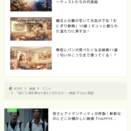
ーティストたちの代表曲
観るとお腹が空いて元気がでる「お
にぎり映画」10選｜ギュッと握られ
た温もりに涙する！
無性にパンが食べたくなる映画11選
｜匂いがこっちまで漂ってくる！？
HOME
映画
アニメ
“流れ”に身を委ねて見えてきたもの──映画『Flow』感想
若さとアイデンティティが炸裂！斬新な
のにどこか懐かしい映画『HAPPYE...