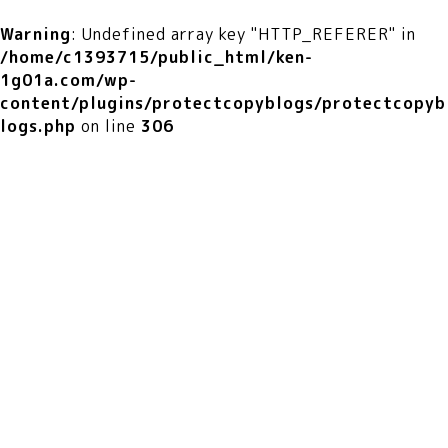
Warning
: Undefined array key "HTTP_REFERER" in
/home/c1393715/public_html/ken-
1g01a.com/wp-
content/plugins/protectcopyblogs/protectcopyb
logs.php
on line
306