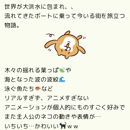
世界が大洪水に包まれ、、
流れてきたボートに乗って今いる街を
旅立つ
物語。
木々の揺れる葉っぱ
や
海となった波の波紋
泳ぐ魚たち
など
リアルすぎず、アニメすぎない
アニメーションが個人的にものすごく好みで
また主人公のネコの動きや表情が…
いちいち…かわいい
ｗｗ