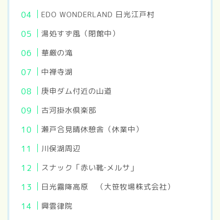
EDO WONDERLAND 日光江戸村
湯処すず風（閉館中）
華厳の滝
中禅寺湖
庚申ダム付近の山道
古河掛水倶楽部
瀬戸合見晴休憩舎（休業中）
川俣湖周辺
スナック「赤い靴‐メルサ」
日光霧降高原 （大笹牧場株式会社）
興雲律院