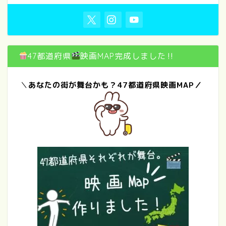
47都道府県
映画MAP完成しました‼
＼
あなたの街が舞台かも？47都道府県映画MAP／