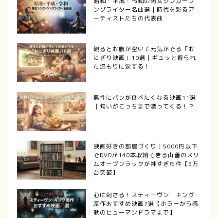
昭和・平成・令和の男女シンガーソ
ングライター名曲選｜時代を彩るア
ーティストたちの代表曲
観るとお腹が空いて元気がでる「お
にぎり映画」10選｜ギュッと握られ
た温もりに涙する！
無性にパンが食べたくなる映画11選
｜匂いがこっちまで漂ってくる！？
映画好きの部屋づくり｜5000円以下
でDVDが140本収納できる山善のスリ
ムオープンラックが神すぎた件【5万
台突破】
心に刺さる！スティーヴン・キング
原作おすすめ映画7選【ホラーから感
動のヒューマンドラマまで】