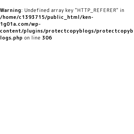
Warning
: Undefined array key "HTTP_REFERER" in
/home/c1393715/public_html/ken-
1g01a.com/wp-
content/plugins/protectcopyblogs/protectcopyb
logs.php
on line
306