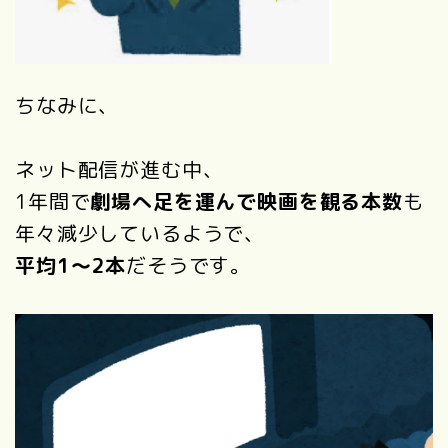
ちなみに、
ネット配信が進む中、
1年間で
劇場へ足を運んで映画を観る本数
も
年々減少しているようで、
平均1〜2本
だそうです。