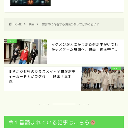
HOME
映画
世界中に存在する映画の数ってどのくらい？
イケメンがとにかく走る逃走中がいつし
かデスゲーム展開へ。映画「逃走中 T...
まさかクセ強のクラスメイト全員がボデ
ィーガードとかウケる。 映画「赤羽
骨...
今１番読まれている記事はこちら