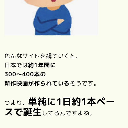
色んなサイトを観ていくと、
日本では
約1年間に
300〜400本の
新作映画が作られている
そうです。
単純に1日約1本ペー
つまり、
スで誕生
してるんですよね。