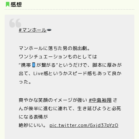
感想
#マンホール
マンホールに落ちた男の脱出劇。
ワンシチュエーションものとしては
“携帯
が繋がる”というだけで、脚本に厚みが
出て、Live感というかスピード感もあって良か
った。
爽やかな笑顔のイメージが強い
#中島裕翔
さ
んが後半に進むに連れて、生き延びようと必死
になる表情が
絶妙にいい。
pic.twitter.com/Gxjd37pYzO