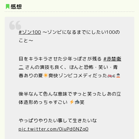
感想
#ゾン100
〜ゾンビになるまでにしたい100の
こと〜
目をキラキラさせた少年っぽさが残る
#赤楚衛
二
さんの演技も良く、ほんと恐怖・笑い・青
春ありの夏
爽快ゾンビコメディだった
∈
後半なんて色んな意味でずっと笑ったしあの立
体造形めっちゃすごい
笑
やっぱりやりたい事して生きたいな
pic.twitter.com/0iuPdGNZq0