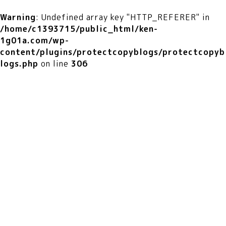
Warning
: Undefined array key "HTTP_REFERER" in
/home/c1393715/public_html/ken-
1g01a.com/wp-
content/plugins/protectcopyblogs/protectcopyb
logs.php
on line
306