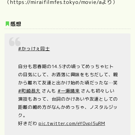
（https://miraifilmfes.tokyo/movie/aより）
感想
#かっけぇ同士
自分も思春期の14.5才の頃ってめっちゃヒト
の目気にして、お洒落に興味をもちだして、親
から離れて友達と出かけ始めた頃だったな…笑
#町崎恭大
さんも
#一瀬晴来
さんも初々しい
演技もあって、台詞のかけあいや友達としての
距離の縮め方がなんかめっちゃ、ノスタルジッ
ク。
好きだわ
pic.twitter.com/eY0vpl5uRM