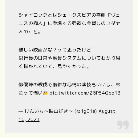
シャイロックとはシェークスピアの喜劇『ヴェ
ニスの商人』に登場する強欲な金貸しのユダヤ
人のこと。
難しい映画かな？って思ったけど
銀行員の日常や融資システムについてわかり易
く描かれていて、見やすかった。
俳優陣の殺伐で複雑な心情の演技もいいし、お
金って怖い
pic.twitter.com/ZGP54Qoq13
— けんいち〜映画好き〜 (@1g01a)
August
10, 2023