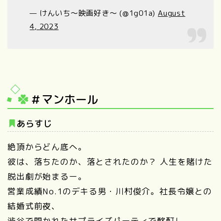
— けんいち〜映画好き〜 (@1g01a)
August
4, 2023
＃マンホール
あらすじ
絶頂からどん底へ。
彼は、落ちたのか、落とされたのか？ 人生を賭けた
脱出劇が始まるー。
営業成績No.1のデキる男・川村俊介。社長令嬢との
結婚式前夜、
渋谷で開かれたサプライズパーティで酩酊し、