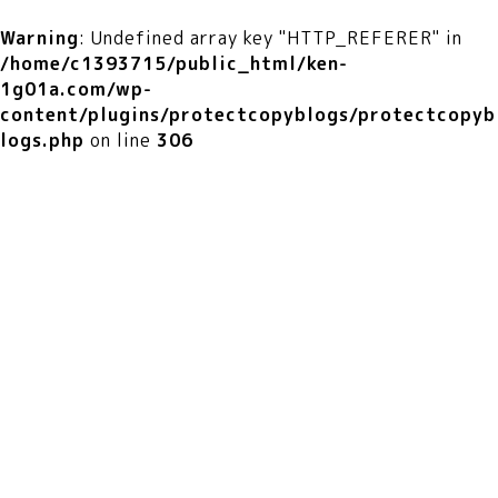
Warning
: Undefined array key "HTTP_REFERER" in
/home/c1393715/public_html/ken-
1g01a.com/wp-
content/plugins/protectcopyblogs/protectcopyb
logs.php
on line
306