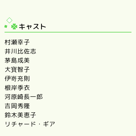
キャスト
村瀬幸子
井川比佐志
茅島成美
大寶智子
伊嵜充則
根岸季衣
河原崎長一郎
吉岡秀隆
鈴木美恵子
リチャード・ギア