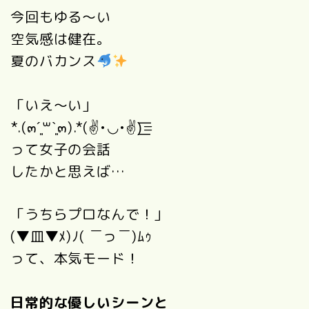
今回もゆる～い
空気感は健在。
夏のバカンス
「いえ～い」
*.(๓´͈꒳`͈๓).*(✌•◡•✌)͟͟͞͞=
って女子の会話
したかと思えば…
「うちらプロなんで！」
(▼皿▼ﾒ)ﾉ( ￣っ￣)ﾑｩ
って、本気モード！
日常的な優しいシーンと