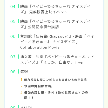
映画『ベイビーわるきゅーれ ナイスデイ
ズ』 完成披露上映イベント
映画『ベイビーわるきゅーれ ナイスデイ
ズ』公開記念舞台挨拶
主題歌『狂詩曲(Rhapsody)』×映画『ベイ
ビーわるきゅーれ ナイスデイズ』
Collaboration Movie
挿入歌 映画『ベイビーわるきゅーれ ナイ
スデイズ』「そっか、自由か。」ver
感想
脱力系殺し屋
コンビちさと＆まひろの空気感
今回の舞台は宮崎。
最強の殺し屋・冬村（池松壮亮さん）の登
場！！
さいごに