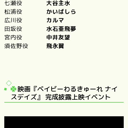
七瀬役
大谷主水
松浦役
かいばしら
広川役
カルマ
田坂役
水石亜飛夢
宮内役
中井友望
須佐野役
飛永翼
映画『ベイビーわるきゅーれ ナイ
スデイズ』 完成披露上映イベント