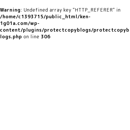
Warning
: Undefined array key "HTTP_REFERER" in
/home/c1393715/public_html/ken-
1g01a.com/wp-
content/plugins/protectcopyblogs/protectcopyb
logs.php
on line
306