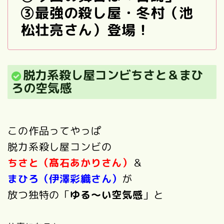
③最強の殺し屋・冬村（池
松壮亮さん）登場！
脱力系殺し屋
コンビちさと＆まひ
ろの空気感
この作品ってやっぱ
脱力系殺し屋
コンビの
ちさと（髙石あかりさん）
＆
まひろ（伊澤彩織さん）
が
放つ独特の「
ゆる～い空気感
」と