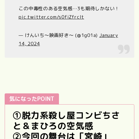
この中毒性のある空気感…3も期待しかない！
pic.twitter.com/s0fiZfrclt
— けんいち〜映画好き〜 (@1g01a)
January
14, 2024
気になったPOINT
①
脱力系殺し屋
コンビちさ
と＆まひろの空気感
②今回の舞台は「宮崎」