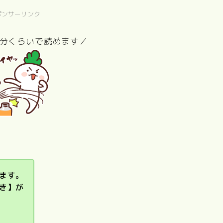
ポンサーリンク
5分くらいで読めます／
リトル・フォ
レスト（夏・
ぼくのお日
語
Love Letter
砂の器
秋、冬・春）
ま
ます。
き】が