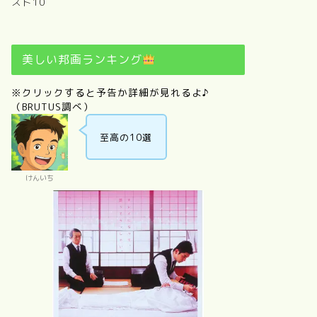
スト10
美しい邦画ランキング
※クリックすると予告か詳細が見れるよ♪
（BRUTUS調べ）
至高の10選
けんいち